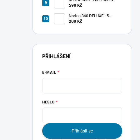
599 Kč
Norton 360 DELUXE - 5
zařízení
209 Kč
PŘIHLÁŠENÍ
E-MAIL
HESLO
Přihlásit se