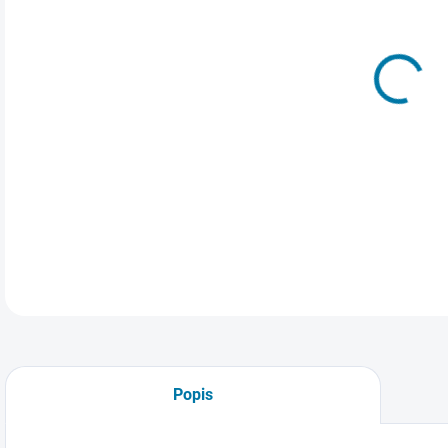
Elek
Nech
DETA
Popis