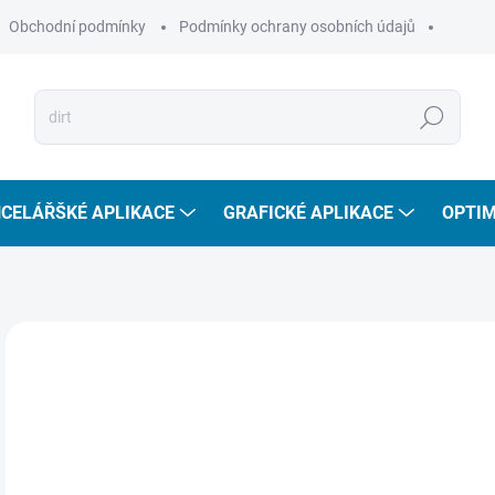
Obchodní podmínky
Podmínky ochrany osobních údajů
Hledat
CELÁŘŠKÉ APLIKACE
GRAFICKÉ APLIKACE
OPTIM
TIP
59
48,
Měr
SKL
cena