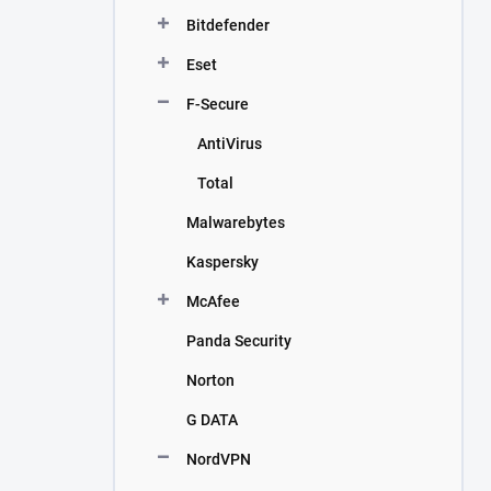
n
Bitdefender
í
p
Eset
a
n
F-Secure
e
AntiVirus
l
Total
Malwarebytes
Kaspersky
McAfee
Panda Security
Norton
G DATA
NordVPN