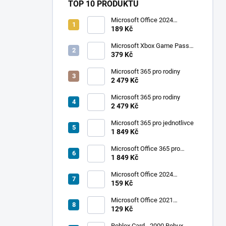
TOP 10 PRODUKTŮ
Microsoft Office 2024
Professional Plus
189 Kč
Microsoft Xbox Game Pass
Ultimate 1 měsíc
379 Kč
Microsoft 365 pro rodiny
2 479 Kč
Microsoft 365 pro rodiny
2 479 Kč
Microsoft 365 pro jednotlivce
1 849 Kč
Microsoft Office 365 pro
jednotlivce
1 849 Kč
Microsoft Office 2024
Standard
159 Kč
Microsoft Office 2021
Professional Plus
129 Kč
Roblox Card - 2000 Robux