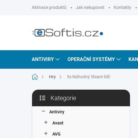
Přejít
Aktivace produktů
Jak nakupovat
Kontakty
na
obsah
ANTIVIRY
OPERAČNÍ SYSTÉMY
KAN
Domů
Hry
5x Náhodný Steam klíč
P
Kategorie
o
Přeskočit
s
kategorie
t
Antiviry
r
Avast
a
n
AVG