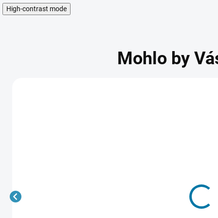
High-contrast mode
Mohlo by Vá
theHunter: Call of
Stronghold Cr
the Wild - PC
HD - PC