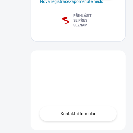
Nová registrace
Zapomenuté heslo
PŘIHLÁSIT
SE PŘES
SEZNAM
Máte dotaz?
Obraťte se na nás
zde, rádi Vám
pomůžeme.
Kontaktní formulář