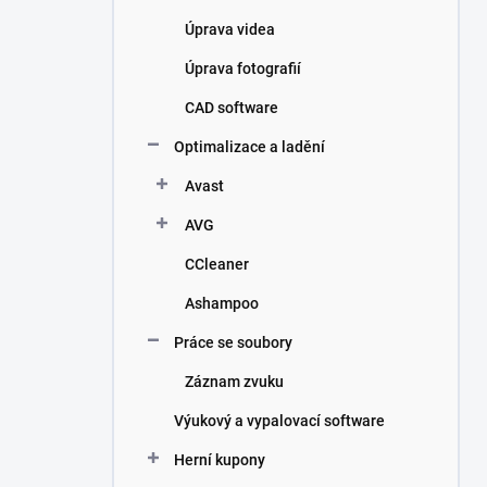
Úprava videa
Úprava fotografií
CAD software
Optimalizace a ladění
Avast
AVG
CCleaner
Ashampoo
Práce se soubory
Záznam zvuku
Výukový a vypalovací software
FlatOut 2 - PC
WRC 7 - PC
Herní kupony