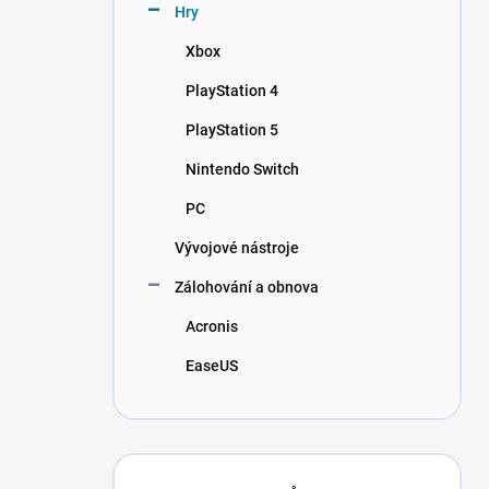
Hry
SKLADEM
SKLADEM
-
-
Xbox
98 Kč
104 Kč
DORUČENÍ
DORUČENÍ
DO 15
DO 15
PlayStation 4
MINUT
MINUT
PlayStation 5
Nintendo Switch
PC
Vývojové nástroje
Zálohování a obnova
Acronis
EaseUS