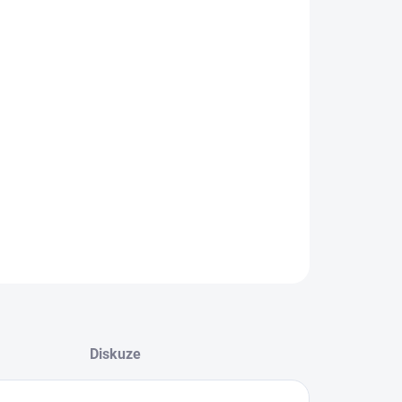
−
+
Přidat do košíku
tronická licence (ESD)
Steam - Aktivace
te se překvapit 5x náhodnou hrou na platformě Steam.
ILNÍ INFORMACE
ZEPTAT SE
HLÍDAT
Diskuze