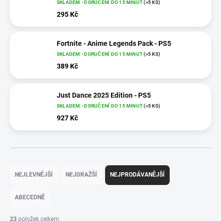
SKLADEM - DORUČENÍ DO 15 MINUT
(>5 KS)
295 Kč
Fortnite - Anime Legends Pack - PS5
SKLADEM - DORUČENÍ DO 15 MINUT
(>5 KS)
389 Kč
Just Dance 2025 Edition - PS5
SKLADEM - DORUČENÍ DO 15 MINUT
(>5 KS)
927 Kč
Ř
a
NEJLEVNĚJŠÍ
NEJDRAŽŠÍ
NEJPRODÁVANĚJŠÍ
z
e
ABECEDNĚ
n
í
23
položek celkem