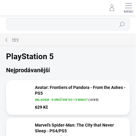
Přejít
na
obsah
Hledat
Hry
PlayStation 5
Nejprodávanější
Avatar: Frontiers of Pandora - From the Ashes -
PS5
SKLADEM - DORUČENÍ DO 15 MINUT
(>5 KS)
629 Kč
Marvel's Spider-Man: The City that Never
Sleep - PS4/PS5