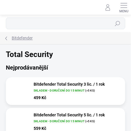
Přejít
na
obsah
Hledat
Bitdefender
Total Security
Nejprodávanější
Bitdefender Total Security 3 lic. / 1 rok
SKLADEM - DORUČENÍ DO 15 MINUT
(>5 KS)
459 Kč
Bitdefender Total Security 5 lic. / 1 rok
SKLADEM - DORUČENÍ DO 15 MINUT
(>5 KS)
559 Kč