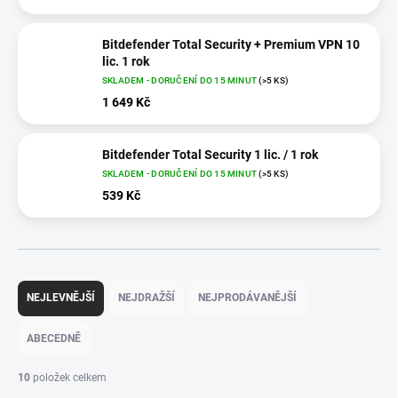
Bitdefender Total Security + Premium VPN 10
lic. 1 rok
SKLADEM - DORUČENÍ DO 15 MINUT
(>5 KS)
1 649 Kč
Bitdefender Total Security 1 lic. / 1 rok
SKLADEM - DORUČENÍ DO 15 MINUT
(>5 KS)
539 Kč
Ř
a
NEJLEVNĚJŠÍ
NEJDRAŽŠÍ
NEJPRODÁVANĚJŠÍ
z
e
ABECEDNĚ
n
í
10
položek celkem
p