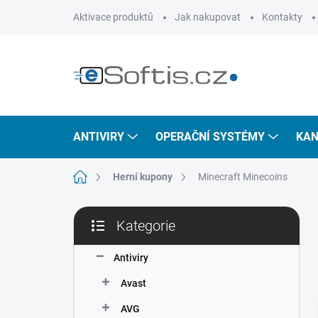
Přejít
Aktivace produktů
Jak nakupovat
Kontakty
na
obsah
ANTIVIRY
OPERAČNÍ SYSTÉMY
KAN
Domů
Herní kupony
Minecraft Minecoins
P
Kategorie
o
Přeskočit
s
kategorie
t
Antiviry
r
Avast
a
n
AVG