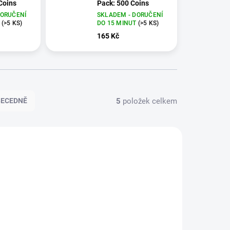
Coins
Pack: 500 Coins
DORUČENÍ
SKLADEM - DORUČENÍ
T
(>5 KS)
DO 15 MINUT
(>5 KS)
165 Kč
5
položek celkem
BECEDNĚ
KRA438
97KRA439