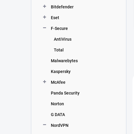
n
Bitdefender
í
p
Eset
a
n
F-Secure
e
AntiVirus
l
Total
Malwarebytes
Kaspersky
McAfee
Panda Security
Norton
G DATA
NordVPN