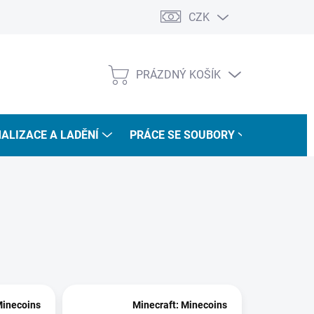
CZK
PRÁZDNÝ KOŠÍK
NÁKUPNÍ
KOŠÍK
ALIZACE A LADĚNÍ
PRÁCE SE SOUBORY
VÝUKOVÝ
Minecoins
Minecraft: Minecoins