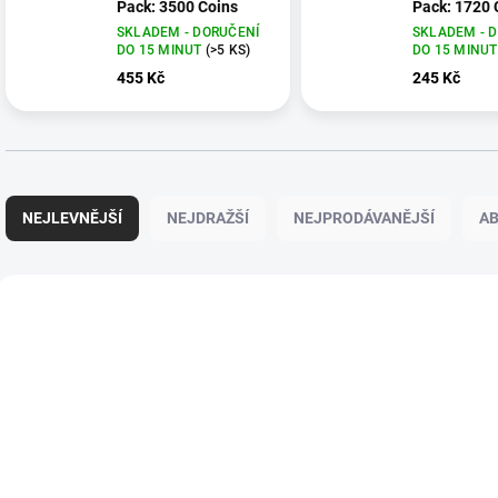
Pack: 3500 Coins
Pack: 1720 
SKLADEM - DORUČENÍ
SKLADEM - 
DO 15 MINUT
(>5 KS)
DO 15 MINU
455 Kč
245 Kč
Ř
a
NEJLEVNĚJŠÍ
NEJDRAŽŠÍ
NEJPRODÁVANĚJŠÍ
A
z
e
n
V
í
ý
97KRA437
97
p
p
r
i
o
s
d
p
u
r
k
o
t
d