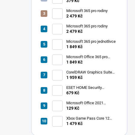
Ultimate 1 měsíc
379 Kč
Microsoft 365 pro rodiny
2 479 Kč
Microsoft 365 pro rodiny
2 479 Kč
Microsoft 365 pro jednotlivce
1 849 Kč
Microsoft Office 365 pro
jednotlivce
1 849 Kč
CorelDRAW Graphics Suite
2019
1 959 Kč
ESET HOME Security
Premium - 1 zařízení, 1 rok
679 Kč
Microsoft Office 2021
Professional Plus
129 Kč
Xbox Game Pass Core 12
měsíců
1 479 Kč