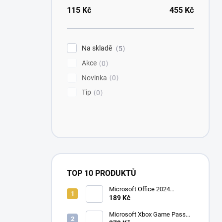
115
Kč
455
Kč
Na skladě
5
Akce
0
Novinka
0
Tip
0
TOP 10 PRODUKTŮ
Microsoft Office 2024
Professional Plus
189 Kč
Microsoft Xbox Game Pass