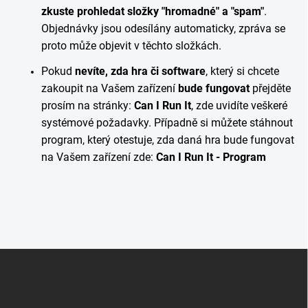
zkuste prohledat složky "hromadné" a "spam"
.
Objednávky jsou odesílány automaticky, zpráva se
proto může objevit v těchto složkách.
Pokud
nevíte, zda hra či software
, který si chcete
zakoupit na Vašem zařízení
bude fungovat
přejděte
prosím na stránky:
Can I Run It
, zde uvidíte veškeré
systémové požadavky. Případně si můžete stáhnout
program, který otestuje, zda daná hra bude fungovat
na Vašem zařízení zde:
Can I Run It - Program
Z
á
p
a