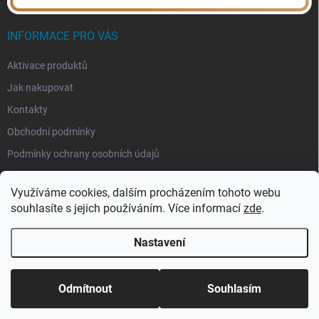
INFORMACE PRO VÁS
Aktivace produktů
Jak nakupovat
Kontakty
Obchodní podmínky
Podmínky ochrany osobních údajů
Využíváme cookies, dalším procházením tohoto webu
souhlasíte s jejich používáním. Více informací
zde
.
Nastavení
Copyright 2026
eSoftis.cz
. Všechna práva vyhrazena.
Upravit nastavení
cookies
Odmítnout
Souhlasím
Vytvořil Shoptet