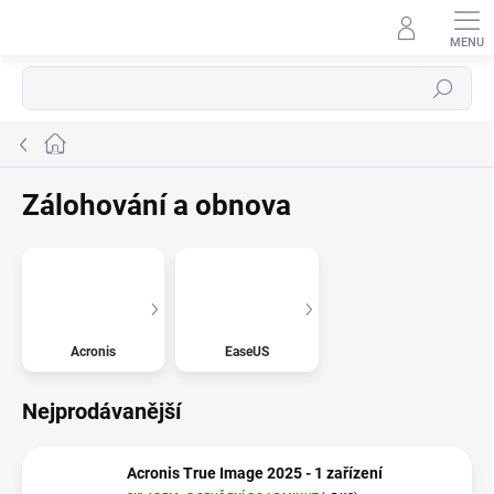
Přejít
na
obsah
Hledat
Domů
Zálohování a obnova
Acronis
EaseUS
Nejprodávanější
Acronis True Image 2025 - 1 zařízení