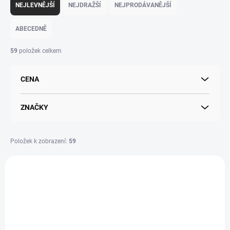
a
NEJLEVNĚJŠÍ
NEJDRAŽŠÍ
NEJPRODÁVANĚJŠÍ
z
e
ABECEDNĚ
n
í
59
položek celkem
p
r
CENA
o
d
u
ZNAČKY
k
t
ů
Položek k zobrazení:
59
V
ý
p
i
s
p
r