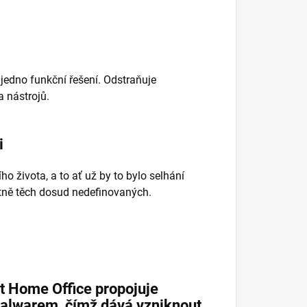
jedno funkční řešení. Odstraňuje
a nástrojů.
i
o života, a to ať už by to bylo selhání
etně těch dosud nedefinovaných.
ct Home Office propojuje
malwarem, čímž dává vzniknout