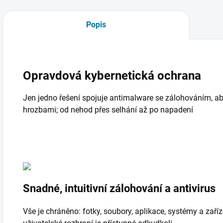
Popis
Opravdová kybernetická ochrana
Jen jedno řešení spojuje antimalware se zálohováním, ab
hrozbami; od nehod přes selhání až po napadení
Snadné, intuitivní zálohování a antivirus
Vše je chráněno: fotky, soubory, aplikace, systémy a zaříze