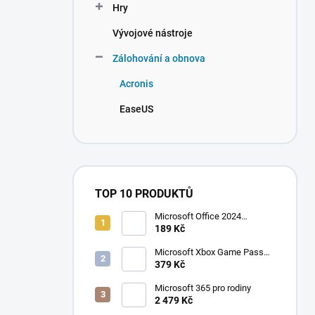
Hry
Vývojové nástroje
Zálohování a obnova
Acronis
EaseUS
TOP 10 PRODUKTŮ
Microsoft Office 2024
Professional Plus
189 Kč
Microsoft Xbox Game Pass
Ultimate 1 měsíc
379 Kč
Microsoft 365 pro rodiny
2 479 Kč