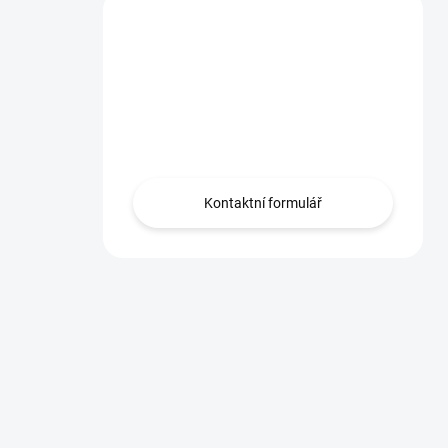
Máte dotaz?
Obraťte se na nás
zde, rádi Vám
pomůžeme.
Kontaktní formulář