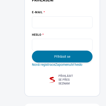
PŘIHLÁŠENÍ
E-MAIL
Acronis Cyber
Acronis Cyber
HESLO
Protect Home Office
Protect Home Office
Essentials - 1
Advanced - 1
zařízení / 1 rok
zařízení / 1 rok, 50
SKLADEM
SKLADEM
Přihlásit se
-
-
GB
439 Kč
559 Kč
DORUČENÍ
DORUČENÍ
Nová registrace
Zapomenuté heslo
DO 15
DO 15
MINUT
MINUT
PŘIHLÁSIT
SE PŘES
SEZNAM