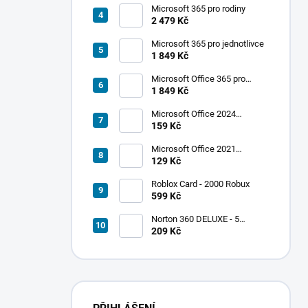
Microsoft 365 pro rodiny
2 479 Kč
Microsoft 365 pro jednotlivce
1 849 Kč
Microsoft Office 365 pro
jednotlivce
1 849 Kč
Microsoft Office 2024
Standard
159 Kč
Microsoft Office 2021
Professional Plus
129 Kč
Roblox Card - 2000 Robux
599 Kč
Norton 360 DELUXE - 5
zařízení
209 Kč