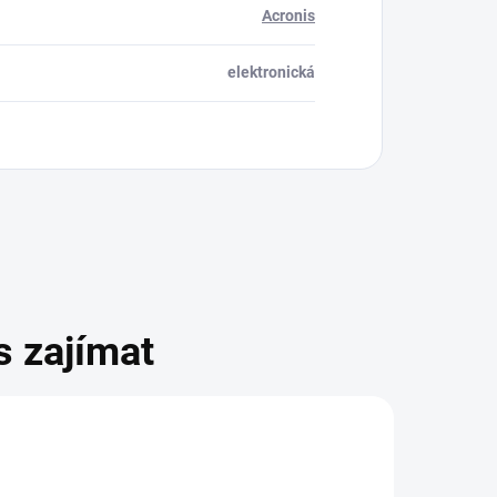
Acronis
elektronická
s zajímat
AKCE
TIP