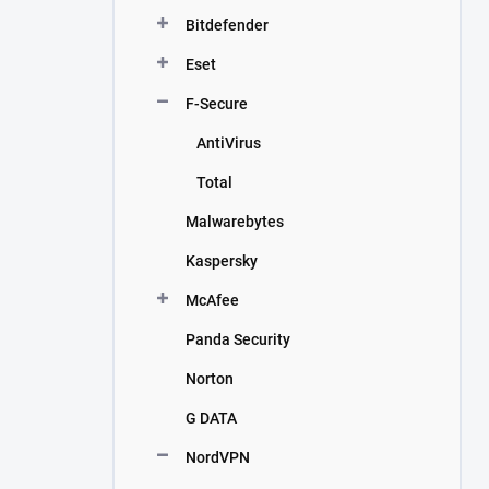
n
Bitdefender
í
p
Eset
a
n
F-Secure
e
AntiVirus
l
Total
Malwarebytes
Kaspersky
McAfee
Panda Security
Norton
G DATA
NordVPN