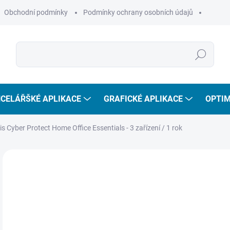
Obchodní podmínky
Podmínky ochrany osobních údajů
Hledat
CELÁŘŠKÉ APLIKACE
GRAFICKÉ APLIKACE
OPTIM
s Cyber Protect Home Office Essentials - 3 zařízení / 1 rok
ZNAČKA:
ACRONIS
1 
1 0
Měr
SKL
cena