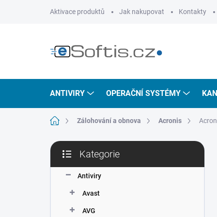
Přejít
Aktivace produktů
Jak nakupovat
Kontakty
na
obsah
ANTIVIRY
OPERAČNÍ SYSTÉMY
KAN
Domů
Zálohování a obnova
Acronis
Acroni
P
Kategorie
o
Přeskočit
s
kategorie
t
Antiviry
r
Avast
a
n
AVG