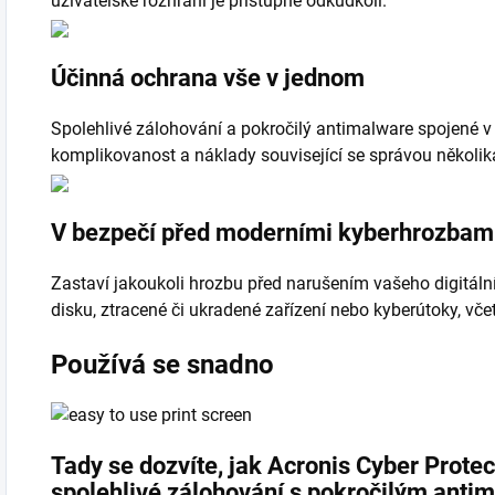
uživatelské rozhraní je přístupné odkudkoli.
Účinná ochrana vše v jednom
Spolehlivé zálohování
a pokročilý antimalware spojené v 
komplikovanost a náklady související se správou několik
V bezpečí před moderními kyberhrozbam
Zastaví jakoukoli hrozbu před narušením vašeho digitálníh
disku, ztracené či ukradené zařízení nebo kyberútoky, vč
Používá se snadno
Tady se dozvíte, jak Acronis Cyber Prote
spolehlivé zálohování s pokročilým anti