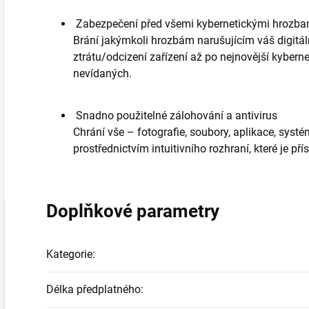
Zabezpečení před všemi kybernetickými hrozba
Brání jakýmkoli hrozbám narušujícím váš digitáln
ztrátu/odcizení zařízení až po nejnovější kybern
nevídaných.
Snadno použitelné zálohování a antivirus
Chrání vše – fotografie, soubory, aplikace, systé
prostřednictvím intuitivního rozhraní, které je př
Doplňkové parametry
Kategorie
:
Délka předplatného
: