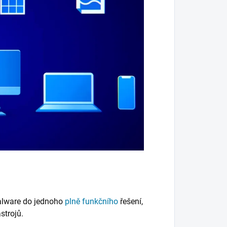
alware do jednoho
plně funkčního
řešení,
strojů.