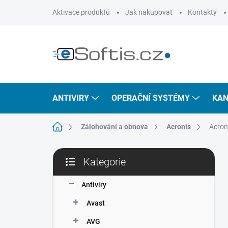
Přejít
Aktivace produktů
Jak nakupovat
Kontakty
na
obsah
ANTIVIRY
OPERAČNÍ SYSTÉMY
KAN
Domů
Zálohování a obnova
Acronis
Acroni
P
Kategorie
o
Přeskočit
s
kategorie
t
Antiviry
r
Avast
a
n
AVG