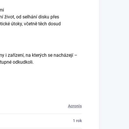
mi
í život, od selhání disku přes
etické útoky, včetně těch dosud
my i zařízení, na kterých se nacházejí –
ístupné odkudkoli.
Acronis
1 rok