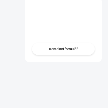
Máte dotaz?
Obraťte se na nás
zde, rádi Vám
pomůžeme.
Kontaktní formulář