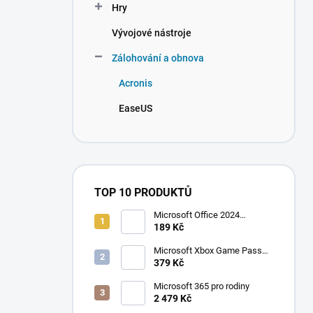
Hry
Vývojové nástroje
Zálohování a obnova
Acronis
EaseUS
TOP 10 PRODUKTŮ
Microsoft Office 2024
Professional Plus
189 Kč
Microsoft Xbox Game Pass
Ultimate 1 měsíc
379 Kč
Microsoft 365 pro rodiny
2 479 Kč