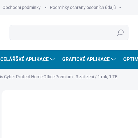
Obchodní podmínky
Podmínky ochrany osobních údajů
Hledat
CELÁŘŠKÉ APLIKACE
GRAFICKÉ APLIKACE
OPTIM
s Cyber Protect Home Office Premium - 3 zařízení / 1 rok, 1 TB
ZNAČKA:
ACRONIS
3 
2 7
Měr
SKL
cena