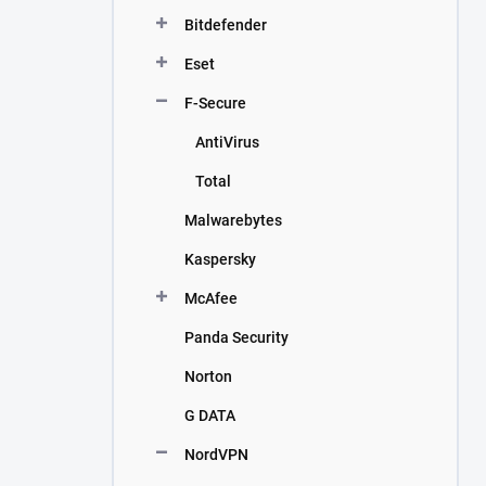
n
Bitdefender
í
p
Eset
a
n
F-Secure
e
AntiVirus
l
Total
Malwarebytes
Kaspersky
McAfee
Panda Security
Norton
G DATA
NordVPN