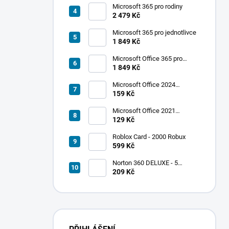
Microsoft 365 pro rodiny
2 479 Kč
Microsoft 365 pro jednotlivce
1 849 Kč
Microsoft Office 365 pro
jednotlivce
1 849 Kč
Microsoft Office 2024
Standard
159 Kč
Microsoft Office 2021
Professional Plus
129 Kč
Roblox Card - 2000 Robux
599 Kč
Norton 360 DELUXE - 5
zařízení
209 Kč