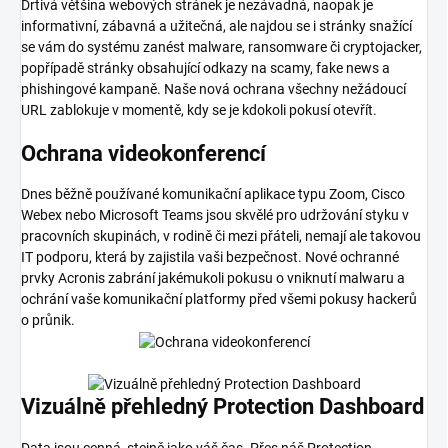
Drtivá většina webových stránek je nezávadná, naopak je
informativní, zábavná a užitečná, ale najdou se i stránky snažící
se vám do systému zanést malware, ransomware či cryptojacker,
popřípadě stránky obsahující odkazy na scamy, fake news a
phishingové kampaně. Naše nová ochrana všechny nežádoucí
URL zablokuje v momentě, kdy se je kdokoli pokusí otevřít.
Ochrana videokonferencí
Dnes běžně používané komunikační aplikace typu Zoom, Cisco
Webex nebo Microsoft Teams jsou skvělé pro udržování styku v
pracovních skupinách, v rodině či mezi přáteli, nemají ale takovou
IT podporu, která by zajistila vaši bezpečnost. Nové ochranné
prvky Acronis zabrání jakémukoli pokusu o vniknutí malwaru a
ochrání vaše komunikační platformy před všemi pokusy hackerů
o průnik.
Vizuálně přehledný Protection Dashboard
Data jsou cenná, stejně jako váš čas. Přes náš Protection