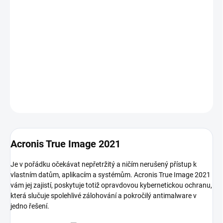
Mac. Obsahuje novou licenci plné verze pro 5 počítačů. Produkt je
kompletně v českém jazyce a dodává se jako ESD (Electronic
Software Distribution), proto je nutné při objednání uvést email, na
který bude licence zaslána.
DETAILNÍ INFORMACE
ZEPTAT SE
HLÍDAT
Acronis True Image 2021
Je v pořádku očekávat nepřetržitý a ničím nerušený přístup k
vlastním datům, aplikacím a systémům. Acronis True Image 2021
vám jej zajistí, poskytuje totiž opravdovou kybernetickou ochranu,
která slučuje spolehlivé zálohování a pokročilý antimalware v
jedno řešení.