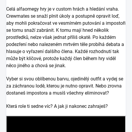
Celá alfaomegy hry je v custom hrách a hledání vraha.
Crewmates se snaží plnit úkoly a postupně opravit loď,
aby mohli pokračovat ve vesmírném putování a impostoři
se tomu snaží zabránit. K tomu mají hned několik
prostředků, nelze však jednat příliš okatě. Po každém
podezření nebo nalezeném mrtvém těle probíhá debata a
hlasuje o vyřazení dalšího člena. Každé rozhodnutí tak
může být klíčové, protože každý člen během hry viděl
něco jiného a chová se jinak.
Vyber si svou oblíbenou barvu, ojedinělý outfit a vydej se
za záchranou lodě, kterou je nutno opravit. Nebo zrovna
dostaneš impostora a musíš všechny eliminovat?
Která role ti sedne víc? A jak ji nakonec zahraješ?