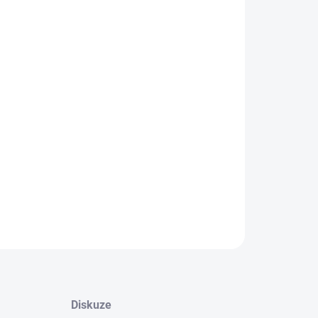
−
+
Přidat do košíku
tronická licence (ESD)
Steam - Aktivace
stors: The HumanKind Odyssey je hra na přežití z pohledu
í osoby, kde se vžiješ do role průzkumníka a snažíš se přežít
utém světě. Celá hra je navíc vzrušujícím dobrodružstvím od
ce Assassin's Creed.
ILNÍ INFORMACE
ZEPTAT SE
HLÍDAT
Diskuze