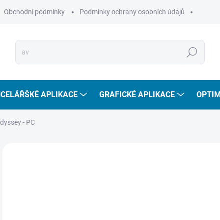
Obchodní podmínky
Podmínky ochrany osobních údajů
Hledat
CELÁŘŠKÉ APLIKACE
GRAFICKÉ APLIKACE
OPTIM
dyssey - PC
2
206
Měr
SKL
cena