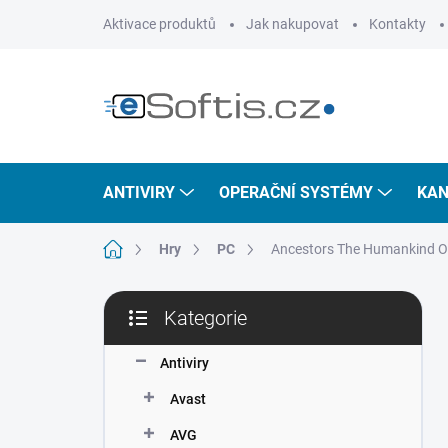
Přejít
Aktivace produktů
Jak nakupovat
Kontakty
na
obsah
ANTIVIRY
OPERAČNÍ SYSTÉMY
KAN
Domů
Hry
PC
Ancestors The Humankind O
P
Kategorie
o
Přeskočit
s
kategorie
t
Antiviry
r
Avast
a
n
AVG