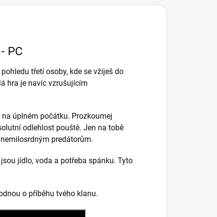
- PC
pohledu třetí osoby, kde se vžiješ do
lá hra je navíc vzrušujícím
eš na úplném počátku. Prozkoumej
olutní odlehlost pouště. Jen na tobě
oti nemilosrdným predátorům.
jsou jídlo, voda a potřeba spánku. Tyto
hodnou o příběhu tvého klanu.