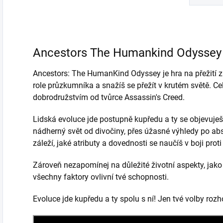
Ancestors The Humankind Odyssey 
Ancestors: The HumanKind Odyssey je hra na přežití z 
role průzkumníka a snažíš se přežít v krutém světě. Ce
dobrodružstvím od tvůrce Assassin's Creed.
Lidská evoluce jde postupně kupředu a ty se objevuj
nádherný svět od divočiny, přes úžasné výhledy po abs
záleží, jaké atributy a dovednosti se naučíš v boji pr
Zároveň nezapomínej na důležité životní aspekty, jako 
všechny faktory ovlivní tvé schopnosti.
Evoluce jde kupředu a ty spolu s ní! Jen tvé volby roz