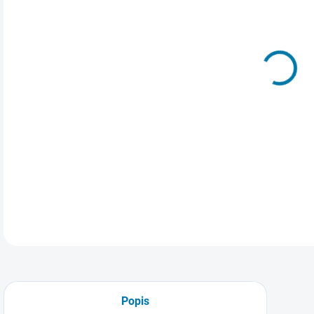
Elek
Ance
třet
v kr
tvůr
DETA
Popis