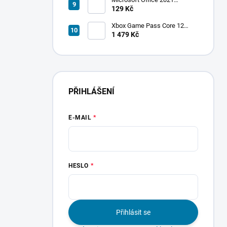
MINUT
MINUT
Professional Plus
129 Kč
Xbox Game Pass Core 12
měsíců
1 479 Kč
PŘIHLÁŠENÍ
E-MAIL
HESLO
Přihlásit se