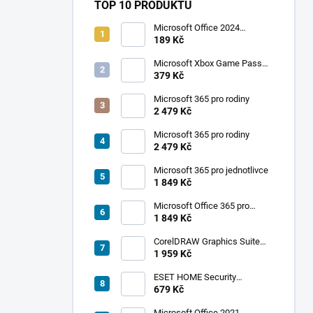
TOP 10 PRODUKTŮ
Microsoft Office 2024
Professional Plus
189 Kč
Microsoft Xbox Game Pass
Ultimate 1 měsíc
379 Kč
ROZŠÍŘENÍ
Microsoft 365 pro rodiny
2 479 Kč
Microsoft 365 pro rodiny
2 479 Kč
Microsoft 365 pro jednotlivce
1 849 Kč
Microsoft Office 365 pro
The Spirit of the
The Sims 4:
jednotlivce
1 849 Kč
Samurai - PC
Rodičovství
CorelDRAW Graphics Suite
2019
1 959 Kč
SKLADEM
SKLADEM
ESET HOME Security
-
-
485 Kč
492 Kč
Premium - 1 zařízení, 1 rok
679 Kč
DORUČENÍ
DORUČENÍ
DO 15
DO 15
Microsoft Office 2021