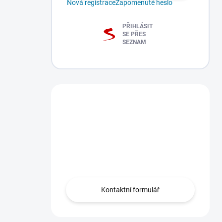
Nová registrace
Zapomenuté heslo
PŘIHLÁSIT
SE PŘES
SEZNAM
Máte dotaz?
Obraťte se na nás
zde, rádi Vám
pomůžeme.
Kontaktní formulář