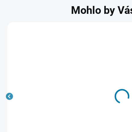
Mohlo by Vá
NOVINKA
HUMANKIND - PC
Assassin's Cre
Odyssey - PC
SKLADEM
-
245 Kč
306 Kč
DORUČENÍ
D
DO 15