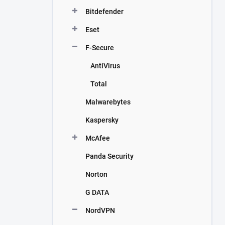
n
Bitdefender
í
p
Eset
a
n
F-Secure
e
AntiVirus
l
Total
Malwarebytes
Kaspersky
McAfee
Panda Security
Norton
G DATA
NordVPN