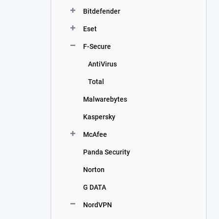
n
Bitdefender
í
p
Eset
a
n
F-Secure
e
AntiVirus
l
Total
Malwarebytes
Kaspersky
McAfee
Panda Security
Norton
G DATA
NordVPN