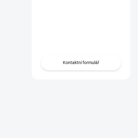
Máte dotaz?
Obraťte se na nás
zde, rádi Vám
pomůžeme.
Kontaktní formulář