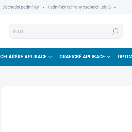
Obchodní podmínky
Podmínky ochrany osobních údajů
Hledat
CELÁŘŠKÉ APLIKACE
GRAFICKÉ APLIKACE
OPTIM
ZNAČKA:
ASHAMPOO
AKCE
2
230
Měr
SKL