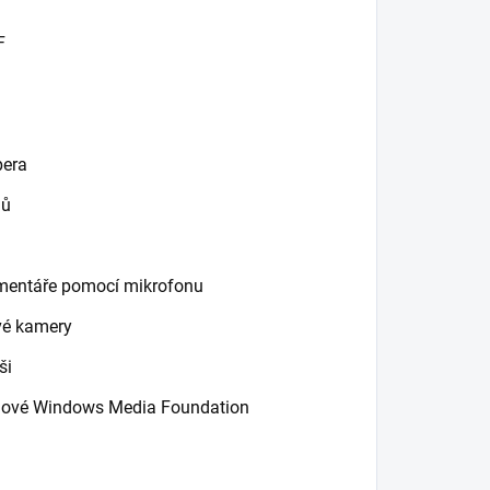
F
pera
mů
mentáře pomocí mikrofonu
vé kamery
ši
nové Windows Media Foundation