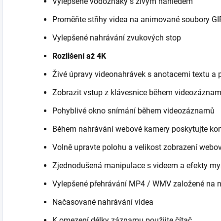
Vylepšené vodoznaky s živým náhledem
Proměňte střihy videa na animované soubory GI
Vylepšené nahrávání zvukových stop
Rozlišení až 4K
Živé úpravy videonahrávek s anotacemi textu a 
Zobrazit vstup z klávesnice během videozázna
Pohyblivé okno snímání během videozáznamů
Během nahrávání webové kamery poskytujte ko
Volně upravte polohu a velikost zobrazení webo
Zjednodušená manipulace s videem a efekty my
Vylepšené přehrávání MP4 / WMV založené na 
Načasované nahrávání videa
K omezení délky záznamu použijte čítač