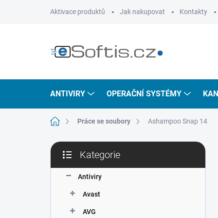
Přejít
Aktivace produktů
Jak nakupovat
Kontakty
na
obsah
ANTIVIRY
OPERAČNÍ SYSTÉMY
KAN
Domů
Práce se soubory
Ashampoo Snap 14
P
Kategorie
o
Přeskočit
s
kategorie
t
Antiviry
r
Avast
a
n
AVG