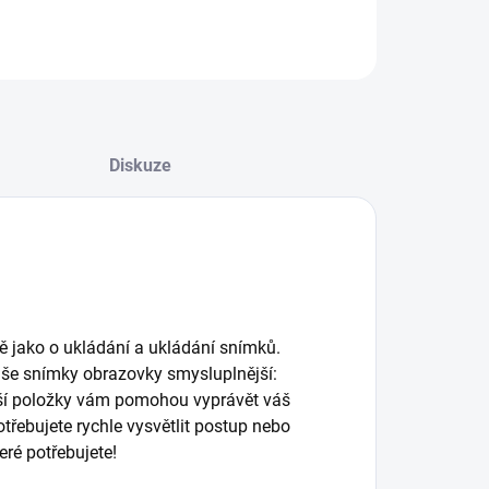
ZEPTAT SE
HLÍDAT
Diskuze
ně jako o ukládání a ukládání snímků.
aše snímky obrazovky smysluplnější:
alší položky vám pomohou vyprávět váš
otřebujete rychle vysvětlit postup nebo
eré potřebujete!