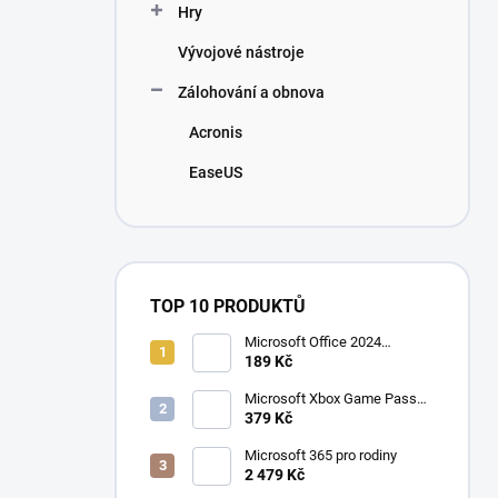
Hry
Vývojové nástroje
Zálohování a obnova
Acronis
EaseUS
TOP 10 PRODUKTŮ
Microsoft Office 2024
Professional Plus
189 Kč
Microsoft Xbox Game Pass
Ultimate 1 měsíc
379 Kč
Microsoft 365 pro rodiny
2 479 Kč