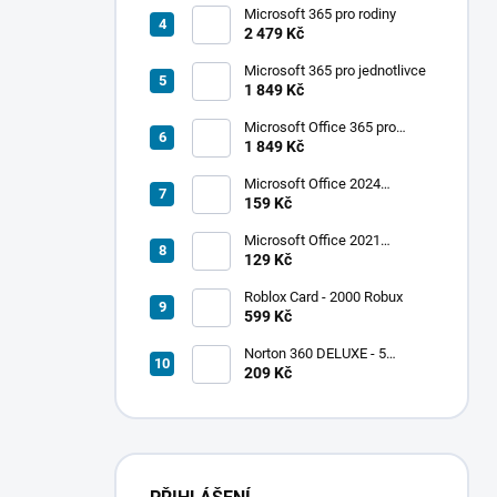
Microsoft 365 pro rodiny
2 479 Kč
Microsoft 365 pro jednotlivce
1 849 Kč
Microsoft Office 365 pro
jednotlivce
1 849 Kč
Microsoft Office 2024
Standard
159 Kč
Microsoft Office 2021
Professional Plus
129 Kč
Roblox Card - 2000 Robux
599 Kč
Norton 360 DELUXE - 5
zařízení
209 Kč