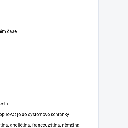
ném čase
extu
opírovat je do systémové schránky
ina, angličtina, francouzština, němčina,