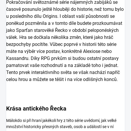
Pokračování světoznámé série nájemných zabijáků se
časově posunulo ještě hlouběji do historie, než tomu bylo
u posledního dílu Origins. I oblast vaší působnosti se
poněkud pozměnila a v tomto díle budete prozkoumávat
jako Sparťan starověké Řecko v období peloponéských
válek. Hra se dočkala několika změn, které jako hráč
bezpochyby pocítíte. Vůbec poprvé v historii této série
máte na výběr více postav, konkrétně Alexiose nebo
Kassandru. Díky RPG prvkům si budou ostatní postavy
pamatovat vaše rozhodnutí a na základě toho i jednat.
Tento prvek interaktivního světa se však nachází napříč
celou hrou a můžete se těšit i na více odlišných konců.
Krása antického Řecka
Málokdo si při hraní jakékoli hry z této série uvědomí, jak velké
množství historicky přesných staveb, osob a událostí se v ní