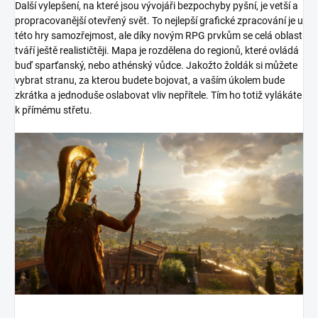
Další vylepšení, na které jsou vývojáři bezpochyby pyšní, je vetší a
propracovanější otevřený svět. To nejlepší grafické zpracování je u
této hry samozřejmost, ale díky novým RPG prvkům se celá oblast
tváří ještě realističtěji. Mapa je rozdělena do regionů, které ovládá
buď sparťanský, nebo athénský vůdce. Jakožto žoldák si můžete
vybrat stranu, za kterou budete bojovat, a vaším úkolem bude
zkrátka a jednoduše oslabovat vliv nepřítele. Tím ho totiž vylákáte
k přímému střetu.