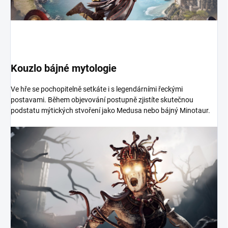
Kouzlo bájné mytologie
Ve hře se pochopitelně setkáte i s legendárními řeckými
postavami. Během objevování postupně zjistíte skutečnou
podstatu mýtických stvoření jako Medusa nebo bájný Minotaur.