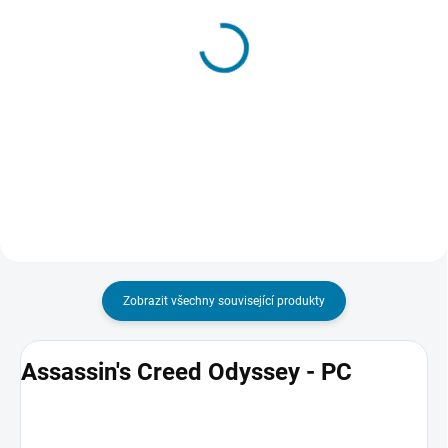
SKLADEM - DORUČENÍ DO 15 MINUT
SKLADEM - DORUČENÍ DO 15 MINUT
(>5 KS)
(3 KS)
Assassin's Creed:
Assassin's Creed
Valhalla - PC
Odyssey - PC
199 Kč
255 Kč
Do košíku
Do košíku
Zobrazit všechny související produkty
Assassin's Creed Odyssey - PC