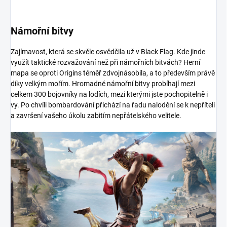
Námořní bitvy
Zajímavost, která se skvěle osvědčila už v Black Flag. Kde jinde
využít taktické rozvažování než při námořních bitvách? Herní
mapa se oproti Origins téměř zdvojnásobila, a to především právě
díky velkým mořím. Hromadné námořní bitvy probíhají mezi
celkem 300 bojovníky na lodích, mezi kterými jste pochopitelně i
vy. Po chvíli bombardování přichází na řadu nalodění se k nepříteli
a završení vašeho úkolu zabitím nepřátelského velitele.