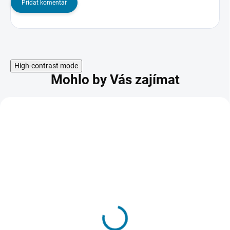
Přidat komentář
High-contrast mode
Mohlo by Vás zajímat
Assassin's Creed
Odyssey Season Pass -