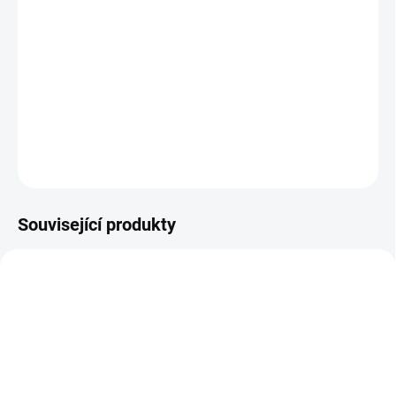
Ponořte se do nových dějových linií hryAssassin’s Creed Odyssey
se Season passem, jenž vám zajistí nový pohled na obsah z
hlavního příběhu. Přeneste se do roku 1868 a navštivte Londýn,
kde průmyslová revoluce rozpoutává nový věk plný neuvěřitelných
objevů.
DETAILNÍ INFORMACE
ZEPTAT SE
HLÍDAT
Související produkty