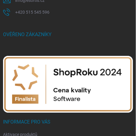
info
@
esoftis.cz
+420 515 545 596
OVĚŘENO ZÁKAZNÍKY
INFORMACE PRO VÁS
Aktivace produktů