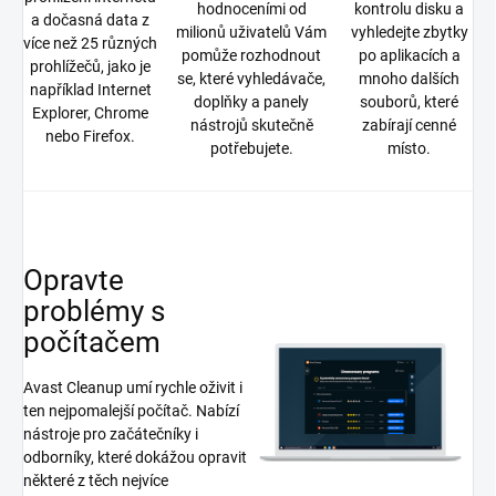
hodnoceními od
kontrolu disku a
a dočasná data z
milionů uživatelů Vám
vyhledejte zbytky
více než 25 různých
pomůže rozhodnout
po aplikacích a
prohlížečů, jako je
se, které vyhledávače,
mnoho dalších
například Internet
doplňky a panely
souborů, které
Explorer, Chrome
nástrojů skutečně
zabírají cenné
nebo Firefox.
potřebujete.
místo.
Opravte
problémy s
počítačem
Avast Cleanup umí rychle oživit i
ten nejpomalejší počítač. Nabízí
nástroje pro začátečníky i
odborníky, které dokážou opravit
některé z těch nejvíce