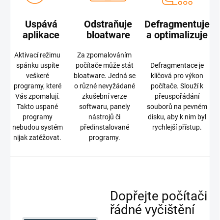
Uspává
Odstraňuje
Defragmentuje
aplikace
bloatware
a optimalizuje
Aktivací režimu
Za zpomalováním
spánku uspíte
počítače může stát
Defragmentace je
veškeré
bloatware. Jedná se
klíčová pro výkon
programy, které
o různé nevyžádané
počítače. Slouží k
Vás zpomalují.
zkušební verze
přeuspořádání
Takto uspané
softwaru, panely
souborů na pevném
programy
nástrojů či
disku, aby k nim byl
nebudou systém
předinstalované
rychlejší přístup.
nijak zatěžovat.
programy.
Dopřejte počítači
řádné vyčištění