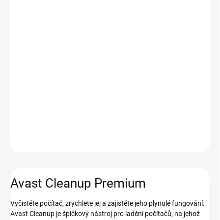
Avast - Aktivace
Avast Cleanup je špičkový nástroj pro optimalizaci počítačů, na
jehož vývoji pracujeme již 15 let. Dokáže vrátit starý počítač do
formy a zajistit, že jakýkoli počítač bude fungovat jako nový.
Zbrusu nový Avast Cleanup čistí, zrychluje a opravuje počítače
tak, jak to konkurence nedokáže. Naše patentované technologie a
reputační moduly zrychlují počítač, odstraňují bloatware či
nepotřebné soubory a řeší potíže dřív, než z nich vzniknou
skutečné problémy.
DETAILNÍ INFORMACE
ZEPTAT SE
HLÍDAT
Avast Cleanup Premium
Vyčistěte počítač, zrychlete jej a zajistěte jeho plynulé fungování.
Avast Cleanup je špičkový nástroj pro ladění počítačů, na jehož