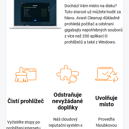
Dochází Vám místo na disku?
Tuto starost už můžete hodit za
hlavu. Avast Cleanup důkladně
prohledá počítač a odstraní
gigabajty nepotřebných souborů
z více než 200 aplikací či
prohlížečů a také z Windows.
Odstraňuje
Uvolňuje
Čistí prohlížeč
nevyžádané
místo
doplňky
Náš cloudový
Proveďte
Vyčistěte stopy po
reputační systém s
hloubkovou
prohlížení internetu