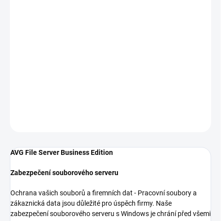
AVG - Aktivace
Bezpečnostní hrozby online představují závažné riziko. Hackeři a
malware si dokážou najít skulinu, kterou proniknou do vašich
počítačů, naruší váš provoz a způsobí vám časové a finanční
ztráty. Dokonce dokážou vaši firmu zcela zničit. AVG File Server
Edition chrání vaše zákaznická a firemní data před hackery a
malwarem a zbavuje vás tak nechtěných komplikací a starostí.
DETAILNÍ INFORMACE
ZEPTAT SE
HLÍDAT
AVG File Server Business Edition
Zabezpečení souborového serveru
Ochrana vašich souborů a firemních dat - Pracovní soubory a
zákaznická data jsou důležité pro úspěch firmy. Naše
zabezpečení souborového serveru s Windows je chrání před všemi