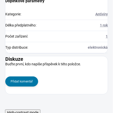
Doplňkové parametry
Kategorie
:
Antiviry
Délka předplatného
:
1 rok
Počet zařízení
:
1
Typ distribuce
:
elektronická
Diskuze
Buďte první, kdo napíše příspěvek k této položce.
Přidat komentář
High-contrast mode