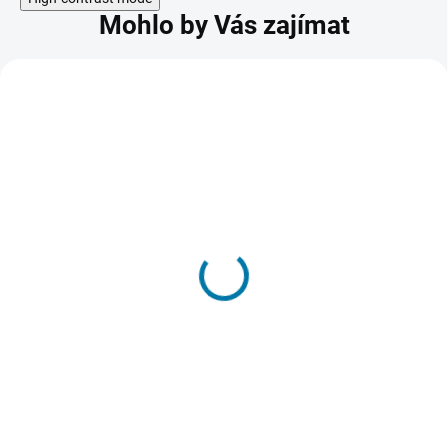
Mohlo by Vás zajímat
AVG File Server
Business Edition - 1 PC /
3 roky
849 Kč
SKLADEM - DORUČENÍ DO 15 MINUT