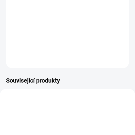
AVG - Aktivace
Nabízí jen ty nejpokročilejší nástroje pro plnou uživatelskou
bezpečnost na platformách Windows, Android a dokonce i
systémech Mac. Druhá část aplikace v podobě rozšíření TuneUp
navíc vyladí Váš počítač na maximální rychlost.
DETAILNÍ INFORMACE
ZEPTAT SE
HLÍDAT
Související produkty