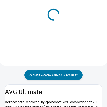
SKLADEM - DORUČENÍ DO 15 MINUT
SKLADEM - DORUČENÍ DO 15 MINUT
(>5 KS)
(5 KS)
AVG Internet Security 1
AVG Internet Security 10
PC / 3 roky
PC / 1 rok
382 Kč
295 Kč
Do košíku
Do košíku
Zobrazit všechny související produkty
AVG Ultimate
Bezpečnostní řešení z dílny společnosti AVG chrání více než 200
000 000 aktivních uživatelů po celém světě a nyní se postará i o