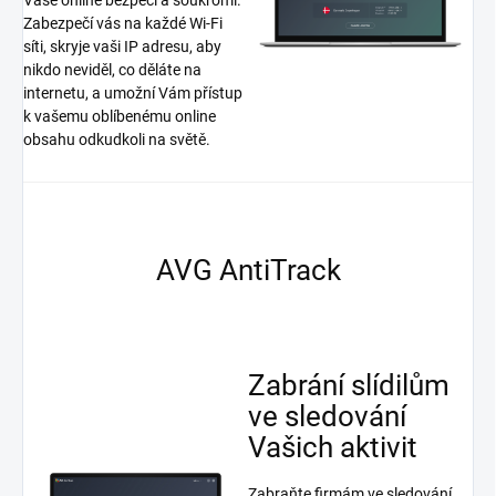
Zabezpečí vás na každé Wi-Fi
síti, skryje vaši IP adresu, aby
nikdo neviděl, co děláte na
internetu, a umožní Vám přístup
k vašemu oblíbenému online
obsahu odkudkoli na světě.
AVG AntiTrack
Zabrání slídilům
ve sledování
Vašich aktivit
Zabraňte firmám ve sledování