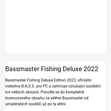
Šplhejte po žebříčku, získávejte sponzory a prožijte kariéru
B.A.S.S, ve které se z vás může stát Bassmaster Classic
Champion. Vyrazte na vodu a soutěže s ostatními hráči v celé
řadě nových obřích režimů pro více hráčů a ovládněte globální
žebříčky.
DETAILNÍ INFORMACE
ZEPTAT SE
HLÍDAT
Bassmaster Fishing Deluxe 2022
Bassmaster Fishing Deluxe Edition 2022, oficiální
videohra B.A.S.S. pro PC a zahrnuje vzrušující soutěžní
lov velkých okounů. Ponořte se do kompletně
licencovaného obsahu ze sé#rie Bassmaster od
amatérských soutěží až po ty elitní.