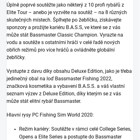
Úplně poprvé soutěžte jako některý z 10 profi rybářů z
Elite Tour – anebo je vyzvěte na soutěž – na 8 různých
skutečných místech. Šplhejte po žebříčku, získávejte
sponzory a prožijte kariéru B.A.S.S, ve které se z vás
může stát Bassmaster Classic Champion. Vyrazte na
vodu a soutěže s ostatními hráči v celé řadě nových
obřích režimů pro více hráčů a ovládněte globální
žebříčky.
Vystupte z davu díky obsahu Deluxe Edition, jako je třeba
jedinečný obal na loď Bassmaster Fishing 2022,
značková kosmetika a vybavení B.A.S.S. a váš vlastní
seznam výzev z Deluxe Edition, díky kterým se z vás
může stát elitní rybář Bassmaster.
Hlavní rysy PC Fishing Sim World 2020:
Režim kariéry: Soutěžte v rámci celé College Series,
Opens a Elite Series a postupte do Bassmaster