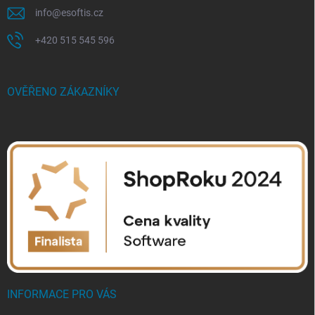
info
@
esoftis.cz
+420 515 545 596
OVĚŘENO ZÁKAZNÍKY
INFORMACE PRO VÁS