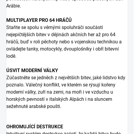
Arábie.
MULTIPLAYER PRO 64 HRÁČŮ
Staňte se spolu s věrnými spoluhráči součástí
nejepičtějších bitev v dějinách akčních her až pro 64
hráčů, buď v roli pěchoty nebo s vojenskou technikou a
ovládejte tanky, motocykly, dvouplošníky i obří bitevní
lodě.
ÚSVIT MODERNÍ VÁLKY
Zúčastněte se jedněch z největších bitev, jaké lidstvo kdy
poznalo. Válečný konflikt, ve kterém se rýsují kořeny
moderní války, zuří na zemi, na moři i ve vzduchu u
horských pevností v italských Alpách i na sluncem
sežehnuté arabské poušti.
OHROMUJÍCÍ DESTRUKCE
Intuitivní systém destrukce zajistí, že každá bitva bude