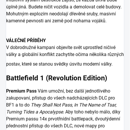
úplně jiná. Budete ničit vozidla a demolovat celé budovy.
Mohutným explozím neodolají dřevěné sruby, masivní
kamenné pevnosti ani země pod nohama vojáků.
VÁLEČNÉ PŘÍBĚHY
V dobrodružné kampani objevíte svět uprostřed ničivé
války a globální konflikt zachytíte očima několika různých
postav, které se stanou svědky úsvitu moderní války.
Battlefield 1 (Revolution Edition)
Premium Pass
Vám umožní, bez další jednotlivého
zakupovaní, přístup do všech nadcházejících DLC pro
BF1 a to do
They Shall Not Pass, In The Name of Tsar,
Turning Tides a Apocalypse.
Aby toho nebylo málo, díky
Premium passu 14x prvotřnídní battlepack, dvoutýdenní
přednostní přístup do všech DLC, nové mapy pro