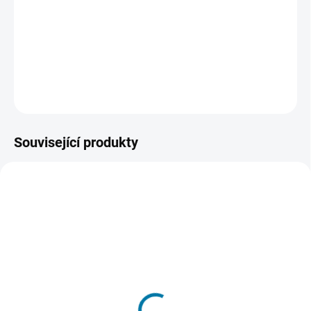
velkolepé bitvy ve stísněné atmosféře obleženého francouzského
města, ve střežených horských pevnostech italských Alp nebo
uprostřed písečných dun Arábie.
DETAILNÍ INFORMACE
ZEPTAT SE
HLÍDAT
Související produkty
AKCE
SKLADEM - DORUČENÍ DO 15 MINUT
SKLADEM - DORUČENÍ DO 15 MINUT
(>5 KS)
(>5 KS)