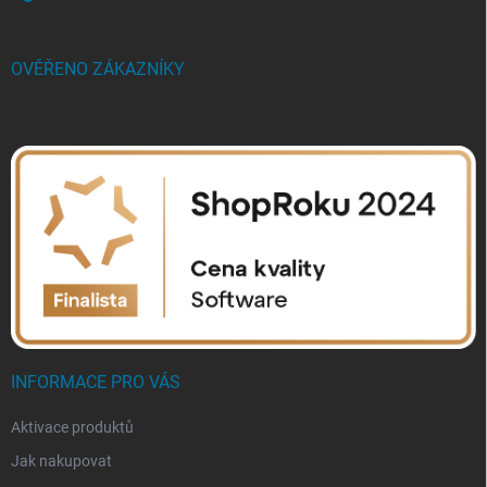
OVĚŘENO ZÁKAZNÍKY
INFORMACE PRO VÁS
Aktivace produktů
Jak nakupovat