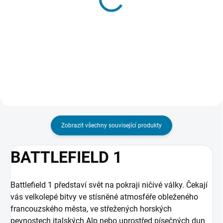
Battlefield 4 - PC
Battlefield 4 Premium -
PC
95 Kč
129 Kč
Do košíku
Do košíku
Zobrazit všechny související produkty
BATTLEFIELD 1
Battlefield 1 představí svět na pokraji ničivé války. Čekají
vás velkolepé bitvy ve stísněné atmosféře obleženého
francouzského města, ve střežených horských
pevnostech italských Alp nebo uprostřed písečných dun