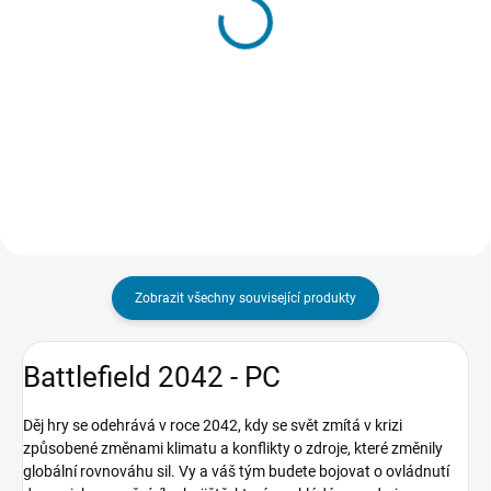
Battlefield 4 - PC
Battlefield 4 Premium -
PC
95 Kč
129 Kč
Do košíku
Do košíku
Zobrazit všechny související produkty
Battlefield 2042 - PC
Děj hry se odehrává v roce 2042, kdy se svět zmítá v krizi
způsobené změnami klimatu a konflikty o zdroje, které změnily
globální rovnováhu sil. Vy a váš tým budete bojovat o ovládnutí