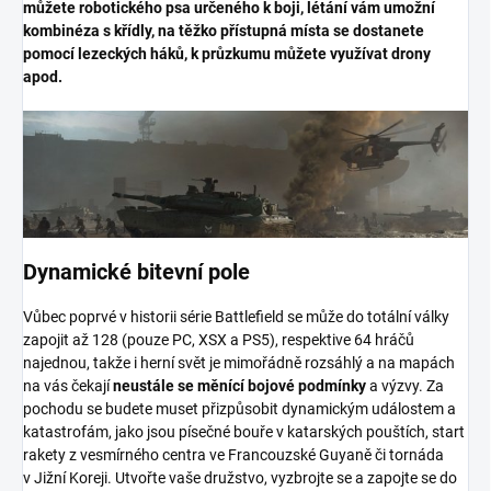
můžete robotického psa určeného k boji, létání vám umožní
kombinéza s křídly, na těžko přístupná místa se dostanete
pomocí lezeckých háků, k průzkumu můžete využívat drony
apod.
Dynamické bitevní pole
Vůbec poprvé v historii série Battlefield se může do totální války
zapojit až 128 (pouze PC, XSX a PS5), respektive 64 hráčů
najednou, takže i herní svět je mimořádně rozsáhlý a na mapách
na vás čekají
neustále se měnící bojové podmínky
a výzvy. Za
pochodu se budete muset přizpůsobit dynamickým událostem a
katastrofám, jako jsou písečné bouře v katarských pouštích, start
rakety z vesmírného centra ve Francouzské Guyaně či tornáda
v Jižní Koreji. Utvořte vaše družstvo, vyzbrojte se a zapojte se do