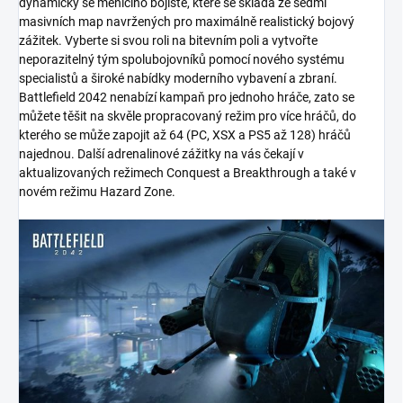
dynamicky se měnícího bojiště, které se skládá ze sedmi
masivních map navržených pro maximálně realistický bojový
zážitek. Vyberte si svou roli na bitevním poli a vytvořte
neporazitelný tým spolubojovníků pomocí nového systému
specialistů a široké nabídky moderního vybavení a zbraní.
Battlefield 2042 nenabízí kampaň pro jednoho hráče, zato se
můžete těšit na skvěle propracovaný režim pro více hráčů, do
kterého se může zapojit až 64 (PC, XSX a PS5 až 128) hráčů
najednou. Další adrenalinové zážitky na vás čekají v
aktualizovaných režimech Conquest a Breakthrough a také v
novém režimu Hazard Zone.