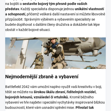
na bojišti a
sestavíte bojový tým přesně podle vašich
představ.
Každý specialista disponuje jednou
unikátní vlastností
a schopností,
přičemž veškerá další nastavení si můžete libovolně
přizpůsobit. Správným výběrem a vybavením specialisty se
budete doplňovat s dalšími členy družstva a dokážete tak lépe
obstát v každé bojové situaci.
Nejmodernější zbraně a vybavení
Battlefield 2042 vám umožní naplno využít vaši kreativitu v boji,
těšit se můžete na
širokou škálu zbraní,
řiditelných vozidel,
bojových letounů, vznášedel či vrtulníků.
Kromě běžného
vybavení ve hře najdete i speciální vychytávky inspirované blízkou
budoucností, které vám usnadní splnění mise.
Přivolat tak