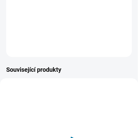
která tuto herní sérii proslavila.
Pokračování oblíbené FPS série
Battlefield 2042 vás zavede do nedaleké a neradostné
budoucnosti, ve které budete muset osvědčit své bojové
schopnosti a postavit se novým hrozbám.
DETAILNÍ INFORMACE
ZEPTAT SE
HLÍDAT
Související produkty
AKCE
SKLADEM - DORUČENÍ DO 15 MINUT
SKLADEM - DORUČENÍ DO 15 MINUT
(>5 KS)
(>5 KS)