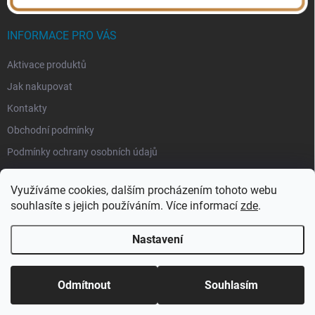
INFORMACE PRO VÁS
Aktivace produktů
Jak nakupovat
Kontakty
Obchodní podmínky
Podmínky ochrany osobních údajů
Využíváme cookies, dalším procházením tohoto webu
souhlasíte s jejich používáním. Více informací
zde
.
Nastavení
Copyright 2026
eSoftis.cz
. Všechna práva vyhrazena.
Upravit nastavení
cookies
Odmítnout
Souhlasím
Vytvořil Shoptet