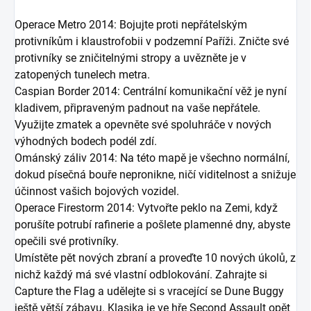
Operace Metro 2014: Bojujte proti nepřátelským
protivníkům i klaustrofobii v podzemní Paříži. Zničte své
protivníky se zničitelnými stropy a uvězněte je v
zatopených tunelech metra.
Caspian Border 2014: Centrální komunikační věž je nyní
kladivem, připraveným padnout na vaše nepřátele.
Využijte zmatek a opevněte své spoluhráče v nových
výhodných bodech podél zdí.
Ománský záliv 2014: Na této mapě je všechno normální,
dokud písečná bouře nepronikne, ničí viditelnost a snižuje
účinnost vašich bojových vozidel.
Operace Firestorm 2014: Vytvořte peklo na Zemi, když
porušíte potrubí rafinerie a pošlete plamenné dny, abyste
opečili své protivníky.
Umístěte pět nových zbraní a proveďte 10 nových úkolů, z
nichž každý má své vlastní odblokování. Zahrajte si
Capture the Flag a udělejte si s vracející se Dune Buggy
ještě větší zábavu. Klasika je ve hře Second Assault opět