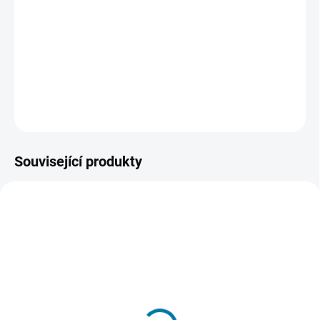
náročnější než kdykoli předtím. Co je lepší než hrát na klasických
mapách Battlefield 3? Přehrávání těchto map aktualizovaných
výkonem motoru Frostbite 3!
Ke hraní je třeba mít zakoupenu
základní hru Battlefield 4 na platformě Origin.
DETAILNÍ INFORMACE
ZEPTAT SE
HLÍDAT
Související produkty
SKLADEM - DORUČENÍ DO 15 MINUT
SKLADEM - DORUČENÍ DO 15 MINUT
(>5 KS)