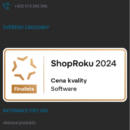
+420 515 545 596
OVĚŘENO ZÁKAZNÍKY
INFORMACE PRO VÁS
Aktivace produktů