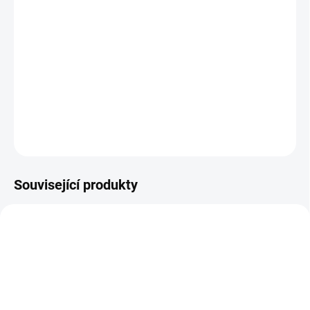
Bitdefender - Aktivace
Antivirový program, který
nabízí základní ochranu
Vašeho
počítače se systémem
Windows
. Chrání počítače proti všem
typům online hrozeb a zahrnuje nástroje pro ochranu soukromí,
jako je Bitdefender VPN a Bitdefender Safepay.
DETAILNÍ INFORMACE
ZEPTAT SE
HLÍDAT
Související produkty
AKCE
AKCE
TIP