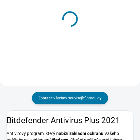
SKLADEM - DORUČENÍ DO 15 MINUT
SKLADEM - DORUČENÍ DO 15 MINUT
(>5 KS)
(>5 KS)
Bitdefender Total
Bitdefender Family Pack,
Security 5 lic. / 1 rok
1 rok
559 Kč
1 059 Kč
Do košíku
Do košíku
Zobrazit všechny související produkty
Bitdefender Antivirus Plus 2021
Antivirový program, který
nabízí základní ochranu
Vašeho
počítače se systémem
Windows
. Chrání počítače proti všem