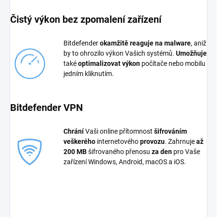
Čistý výkon bez zpomalení zařízení
Bitdefender
okamžitě reaguje na malware
, aniž
by to ohrozilo výkon Vašich systémů.
Umožňuje
také
optimalizovat výkon
počítače nebo mobilu
jedním kliknutím.
Bitdefender VPN
Chrání
Vaši online přítomnost
šifrováním
veškerého
internetového
provozu
. Zahrnuje
až
200 MB
šifrovaného přenosu
za den
pro Vaše
zařízení Windows, Android, macOS a iOS.