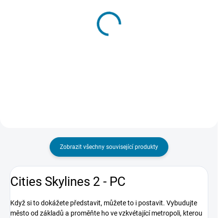
SKLADEM - DORUČENÍ DO 15 MINUT
SKLADEM - DORUČENÍ DO 15 MINUT
(>5 KS)
(>5 KS)
Cities: Skylines - Mass
Cities: Skylines -
Transit - PC
Campus - PC
188 Kč
206 Kč
Do košíku
Do košíku
Zobrazit všechny související produkty
Cities Skylines 2 - PC
Když si to dokážete představit, můžete to i postavit. Vybudujte
město od základů a proměňte ho ve vzkvétající metropoli, kterou