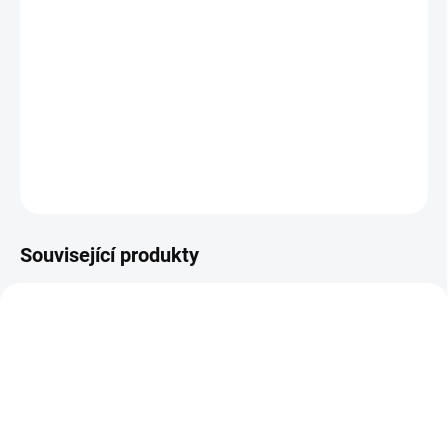
Cities: Skylines II, ta nejrealističtější a nejpodrobnější hra s
budováním města, posune vaši kreativitu a schopnost řešit
problémy na jinou úroveň. Díky nádherně kreslené grafice ve
vysokém rozlišení vás bude inspirovat k tomu, abyste postavili
město svých snů.
DETAILNÍ INFORMACE
ZEPTAT SE
HLÍDAT
Související produkty