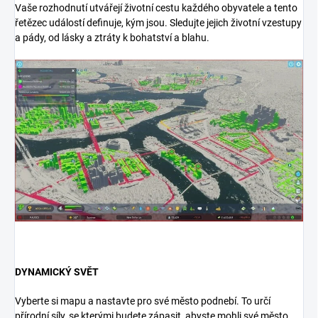
Vaše rozhodnutí utvářejí životní cestu každého obyvatele a tento
řetězec událostí definuje, kým jsou. Sledujte jejich životní vzestupy
a pády, od lásky a ztráty k bohatství a blahu.
DYNAMICKÝ SVĚT
Vyberte si mapu a nastavte pro své město podnebí. To určí
přírodní síly, se kterými budete zápasit, abyste mohli své město