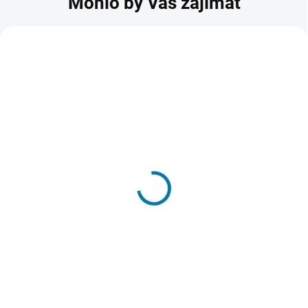
Mohlo by Vás zajímat
NOVINKA
AKCE
TIP
F1 25 - PC
1 259 Kč
SKLADEM - DORUČENÍ DO 15 MINUT
Do košíku