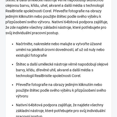
olejovou barvu, křídu, uhel, akvarel a další média s technologií
RealBristle společnosti Corel. Převeďte fotografie na obrazy
jediným kliknutím nebo použijte štětec podle svého výběru k
přizpůsobení svého výtvoru. Nativní 64bitová podpora zajišťuje,
že zde najdete všechny základní nástroje, které potřebujete pro
svůj individuální pracovní postup.
Načrtněte, nakreslete nebo malujte a vytvořte úžasné
umění na jakékoli úrovni dovedností, ať už od nuly nebo
existující fotografie
Štětec a další umělecké nástroje věrně napodobují olejové
barvy, křídu, dřevěné uhlí, akvarel a další média s
technologií RealBristle společnosti Corel.
Převeďte fotografie na obrazy jediným kliknutím nebo
použijte štětec podle svého výběru k přizpůsobení svého
výtvoru
Nativní 64bitová podpora zajišťuje, že najdete všechny
základní nástroje, které potřebujete pro svůj individuální
pracovní postup