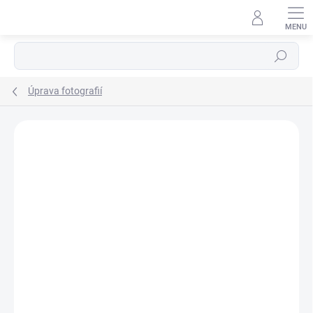
Přejít
na
obsah
Hledat
Úprava fotografií