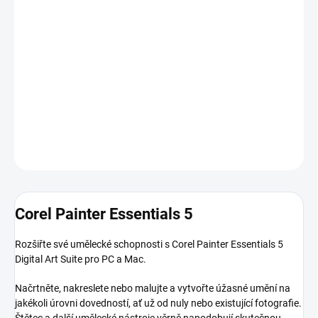
uživatelsky přívětivým rozhraním a přizpůsobitelným plátnem
mohou uživatelé vytvářet přirozeně vypadající malby a skici s
realistickými texturami a efekty. Kromě toho nabízí uživatelům
řadu výukových programů a zdrojů pro zlepšení jejich dovedností
a technik. Ať už začínáte nebo chcete zlepšit své dovednosti, Corel
Painter Essentials 5 je skvělou volbou pro vaše potřeby v oblasti
digitálního umění.
DETAILNÍ INFORMACE
ZEPTAT SE
HLÍDAT
Corel Painter Essentials 5
Rozšiřte své umělecké schopnosti s Corel Painter Essentials 5
Digital Art Suite pro PC a Mac.
Načrtněte, nakreslete nebo malujte a vytvořte úžasné umění na
jakékoli úrovni dovedností, ať už od nuly nebo existující fotografie.
Štětec a další umělecké nástroje věrně napodobují skutečnou