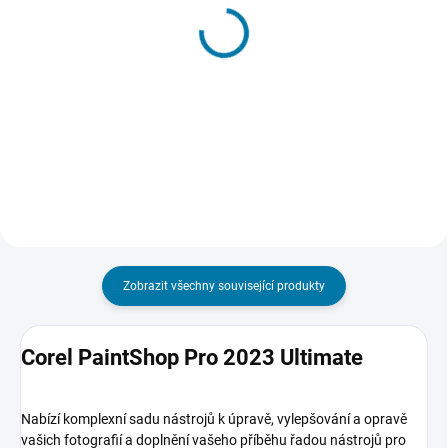
(>5 KS)
(>5 KS)
Corel PaintShop Pro
Corel PaintShop Pro
2020 Ultimate
2020
1 487 Kč
1 430 Kč
Do košíku
Do košíku
Zobrazit všechny související produkty
Corel PaintShop Pro 2023 Ultimate
Nabízí komplexní sadu nástrojů k úpravě, vylepšování a opravě
vašich fotografií a doplnění vašeho příběhu řadou nástrojů pro