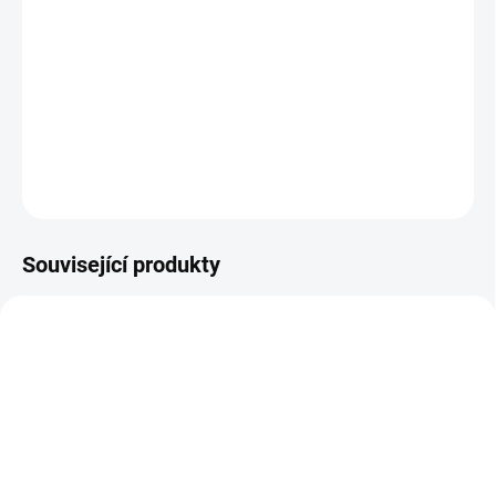
s PaintShop® Pro 2023, pokročilým editorem fotografií, který
poskytuje všestrannou řadu profesionálních nástrojů pro úpravy
a grafický design spolu s časově úspornými řešeními založenými
na umělé inteligenci.
DETAILNÍ INFORMACE
ZEPTAT SE
HLÍDAT
Související produkty
SKLADEM - DORUČENÍ DO 15 MINUT
SKLADEM - DORUČENÍ DO 15 MINUT