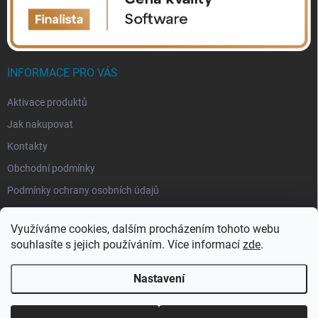
INFORMACE PRO VÁS
Aktivace produktů
Jak nakupovat
Kontakty
Obchodní podmínky
Podmínky ochrany osobních údajů
Využíváme cookies, dalším procházením tohoto webu
souhlasíte s jejich používáním. Více informací
zde
.
Nastavení
Copyright 2026
eSoftis.cz
. Všechna práva vyhrazena.
Upravit nastavení