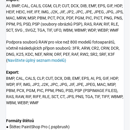
AI, BMP, CAL, CALS, CGM, CLP, CUT, DCX, DIB, EMF, EPS, GIF, HDP,
HEIF, HEIC, HIF, IFF, IMG, J2K, JIF, JP2, JPC, JPE, JPEG, JPG, JPS,
MAC, MRW, MSP, PBM, PCT, PCX, PDF, PGM, PIC, PICT, PNG, PNS,
PPM, PS, PSD, PSP (soubory obrázků PSP), RAS, RAW, RIF, RLE,
SCT, SVG , SVGZ, TGA, TIF, UFO, WBM, WBMP, WDP, WEBP, WMF
Podpora souborů RAW pro více než 800 modelů fotoaparátů,
včetně následujících přípon souborů: 3FR, ARW, CR2, CRW, DCR,
DNG, K25, KDC, NEF, NRW, ORF, PEF, RAF, RW2, SR2, SRF, X3F
(
Navštivte úplný seznam modelů)
Export:
BMP, CAL, CALS, CLP, CUT, DCX, DIB, EMF, EPS, AI, PS, GIF, HDP,
WDP, IFF, IMG, JP2, J2K, JPC, JPG, JIF, JPE, JPEG, MAC, MSP,
PBM, PCX, PGM, PIC, PPM, PNG, PSD, PSP (PSPIMAGE FILES),
RAS, RAW, RIF, RIFF, RLE, SCT, CT, JPS, PNS, TGA, TIF, TIFF, WBMP,
WBM, WEBP, WMF
Formáty štětců
● Štětec PaintShop Pro (.pspbrush)