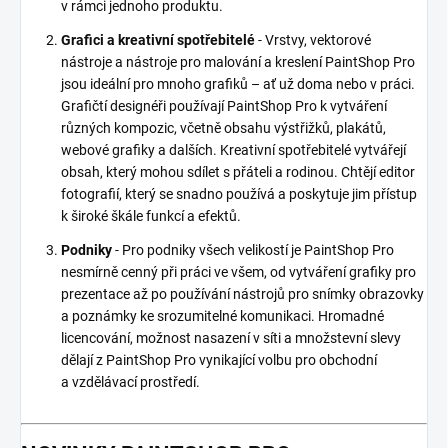
v rámci jednoho produktu.
Grafici a kreativní spotřebitelé
- Vrstvy, vektorové
nástroje a nástroje pro malování a kreslení PaintShop Pro
jsou ideální pro mnoho grafiků – ať už doma nebo v práci.
Grafičtí designéři používají PaintShop Pro k vytváření
různých kompozic, včetně obsahu výstřižků, plakátů,
webové grafiky a dalších. Kreativní spotřebitelé vytvářejí
obsah, který mohou sdílet s přáteli a rodinou. Chtějí editor
fotografií, který se snadno používá a poskytuje jim přístup
k široké škále funkcí a efektů.
Podniky
- Pro podniky všech velikostí je PaintShop Pro
nesmírně cenný při práci ve všem, od vytváření grafiky pro
prezentace až po používání nástrojů pro snímky obrazovky
a poznámky ke srozumitelné komunikaci. Hromadné
licencování, možnost nasazení v síti a množstevní slevy
dělají z PaintShop Pro vynikající volbu pro obchodní
a vzdělávací prostředí.