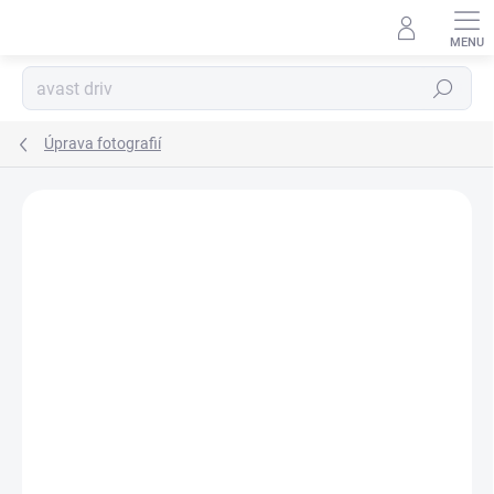
Přejít
na
obsah
Hledat
Úprava fotografií