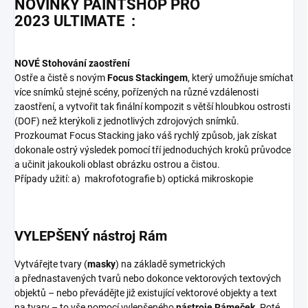
NOVINKY
PAINTSHOP PRO
2023 ULTIMATE :
NOVÉ Stohování zaostření
Ostře a čistě s novým
Focus Stackingem
, který umožňuje smíchat
více snímků stejné scény, pořízených na různé vzdálenosti
zaostření, a vytvořit tak finální kompozit s větší hloubkou ostrosti
(DOF) než kterýkoli z jednotlivých zdrojových snímků.​
Prozkoumat Focus Stacking jako váš rychlý způsob, jak získat
dokonale ostrý výsledek pomocí tří jednoduchých kroků průvodce
a učinit jakoukoli oblast obrázku ostrou a čistou.
Případy užití: a) makrofotografie b) optická mikroskopie
VYLEPŠENÝ nástroj Rám
Vytvářejte tvary (
masky
) na základě symetrických
a přednastavených tvarů nebo dokonce vektorových textových
objektů – nebo převádějte již existující vektorové objekty a text
na tvary – to vše pomocí vylepšeného
nástroje Rámeček
. Poté