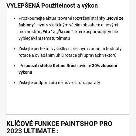
VYLEPŠENÁ Použitelnost a výkon
Prozkoumejte aktualizované rozvržení stránky
„
Nové ze
šablony“
, nyní s viditelným větším obsahem a novými
možnostmi
„Filtr“
a
„Řazení“
, které uspořádají rychlé
vyhledávání tématu tématu
Získejte perfektní výsledky s přesným zadáním hodnoty
rotace a ovládáním úhlů rotace při úpravách vektorů
Při
použití
štětce Refine Brush
uvidíte
30% zlepšení
výkonu
Získejte podporu pro nejnovější fotoaparáty
KLÍČOVÉ FUNKCE
PAINTSHOP PRO
2023 ULTIMATE :