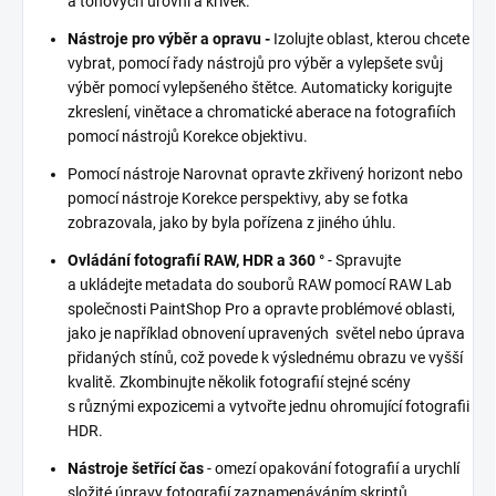
a tónových úrovní a křivek.
Nástroje pro výběr a opravu -
Izolujte oblast, kterou chcete
vybrat, pomocí řady nástrojů pro výběr a vylepšete svůj
výběr pomocí vylepšeného štětce. Automaticky korigujte
zkreslení, vinětace a chromatické aberace na fotografiích
pomocí nástrojů Korekce objektivu.
Pomocí nástroje Narovnat opravte zkřivený horizont nebo
pomocí nástroje Korekce perspektivy, aby se fotka
zobrazovala, jako by byla pořízena z jiného úhlu.
Ovládání fotografií RAW, HDR a 360 °
- Spravujte
a ukládejte metadata do souborů RAW pomocí RAW Lab
společnosti PaintShop Pro a opravte problémové oblasti,
jako je například obnovení upravených světel nebo úprava
přidaných stínů, což povede k výslednému obrazu ve vyšší
kvalitě. Zkombinujte několik fotografií stejné scény
s různými expozicemi a vytvořte jednu ohromující fotografii
HDR.
Nástroje šetřící čas
- omezí opakování fotografií a urychlí
složité úpravy fotografií zaznamenáváním skriptů