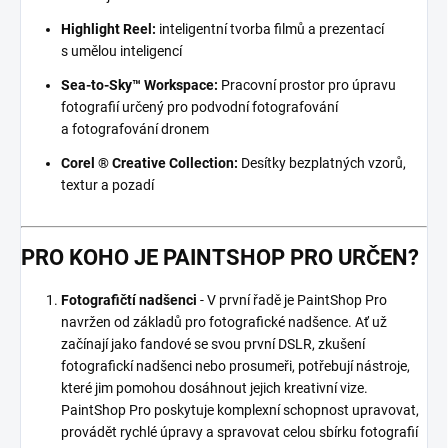
Highlight Reel:
inteligentní tvorba filmů a prezentací
s umělou inteligencí
Sea-to-Sky™ Workspace:
Pracovní prostor pro úpravu
fotografií určený pro podvodní fotografování
a fotografování dronem
Corel ® Creative Collection:
Desítky bezplatných vzorů,
textur a pozadí
PRO KOHO JE PAINTSHOP PRO URČEN?
Fotografičtí nadšenci
- V první řadě je PaintShop Pro
navržen od základů pro fotografické nadšence. Ať už
začínají jako fandové se svou první DSLR, zkušení
fotografickí nadšenci nebo prosumeři, potřebují nástroje,
které jim pomohou dosáhnout jejich kreativní vize.
PaintShop Pro poskytuje komplexní schopnost upravovat,
provádět rychlé úpravy a spravovat celou sbírku fotografií