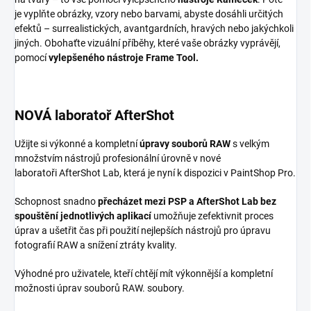
je vyplňte obrázky, vzory nebo barvami, abyste dosáhli určitých
efektů – surrealistických, avantgardních, hravých nebo jakýchkoli
jiných. Obohaťte vizuální příběhy, které vaše obrázky vyprávějí,
pomocí
vylepšeného nástroje Frame Tool.
NOVÁ laboratoř AfterShot
Užijte si výkonné a kompletní
úpravy souborů RAW
s velkým
množstvím nástrojů profesionální úrovně v nové
laboratoři AfterShot Lab, která je nyní k dispozici v PaintShop Pro.
Schopnost snadno
přecházet mezi PSP a AfterShot Lab bez
spouštění jednotlivých aplikací
umožňuje zefektivnit proces
úprav a ušetřit čas při použití nejlepších nástrojů pro úpravu
fotografií RAW a snížení ztráty kvality.
Výhodné pro uživatele, kteří chtějí mít výkonnější a kompletní
možnosti úprav souborů RAW. soubory.