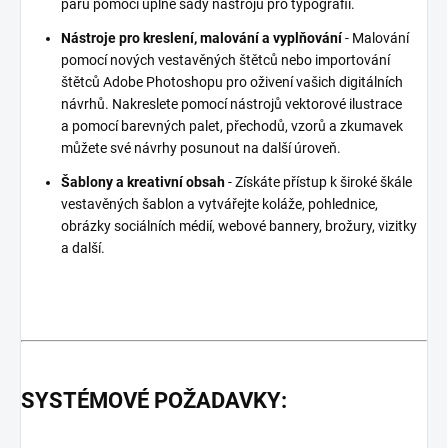
párů pomocí úplné sady nástrojů pro typografii.
Nástroje pro kreslení, malování a vyplňování
- Malování
pomocí nových vestavěných štětců nebo importování
štětců Adobe Photoshopu pro oživení vašich digitálních
návrhů. Nakreslete pomocí nástrojů vektorové ilustrace
a pomocí barevných palet, přechodů, vzorů a zkumavek
můžete své návrhy posunout na další úroveň.
Šablony a kreativní obsah
- Získáte přístup k široké škále
vestavěných šablon a vytvářejte koláže, pohlednice,
obrázky sociálních médií, webové bannery, brožury, vizitky
a další.
SYSTÉMOVÉ POŽADAVKY: