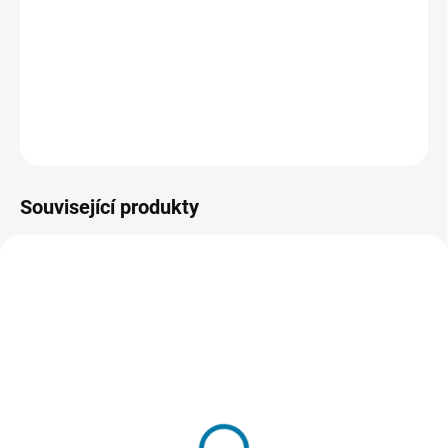
čekají nová místa,bossové, výzbroj, brnění, zaklínadla i mnohem
více. Tento obsah vyžaduje základní hru Dark Souls 3 ve službě
Steam
DETAILNÍ INFORMACE
ZEPTAT SE
HLÍDAT
Související produkty
SKLADEM - DORUČENÍ DO 15 MINUT
NA DOTAZ
(>5 KS)
Dark Souls 3 (The Fire