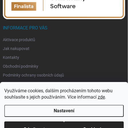
INFORMACE PRO VÁS
Aktivace produktů
Jak nakupovat
Kontakty
Obchodní podmínky
Podmínky ochrany osobních údajů
Využíváme cookies, dalším procházením tohoto webu
souhlasíte s jejich používáním. Více informací
zde
.
Nastavení
Copyright 2026
eSoftis.cz
. Všechna práva vyhrazena.
Upravit nastavení
cookies