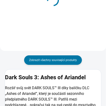
Dark Souls 3 - PC
Fades Edition)
699 Kč
1 277 Kč
Do košíku
Detail
Zobrazit všechny související produkty
Dark Souls 3: Ashes of Ariandel
Rozšiř svůj svět DARK SOULS™ III díky balíčku DLC
„Ashes of Ariandel“, který je součástí sezonního
předplatného DARK SOULS™ III. Patříš mezi
podchlazené… pokračuj tak na své cestě do mrazivého