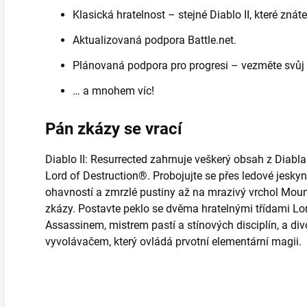
Klasická hratelnost – stejné Diablo II, které znát
Aktualizovaná podpora Battle.net.
Plánovaná podpora pro progresi – vezměte svůj p
… a mnohem víc!
Pán zkázy se vrací
Diablo II: Resurrected zahrnuje veškerý obsah z Diabla I
Lord of Destruction®. Probojujte se přes ledové jesky
ohavností a zmrzlé pustiny až na mrazivý vrchol Moun
zkázy. Postavte peklo se dvěma hratelnými třídami L
Assassinem, mistrem pastí a stínových disciplín, a
vyvolávačem, který ovládá prvotní elementární magii.