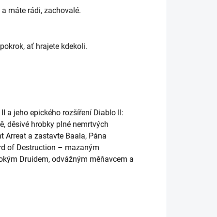
e a máte rádi, zachovalé.
okrok, ať hrajete kdekoli.
I a jeho epického rozšíření Diablo II:
ně, děsivé hrobky plné nemrtvých
t Arreat a zastavte Baala, Pána
ord of Destruction – mazaným
 divokým Druidem, odvážným měňavcem a