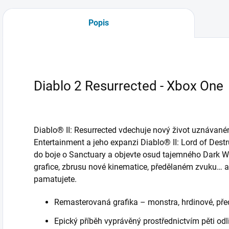
Popis
Diablo 2 Resurrected - Xbox One
Diablo® II: Resurrected vdechuje nový život uznávan
Entertainment a jeho expanzi Diablo® II: Lord of Dest
do boje o Sanctuary a objevte osud tajemného Dark W
grafice, zbrusu nové kinematice, předělaném zvuku… a s
pamatujete.
Remasterovaná grafika – monstra, hrdinové, před
Epický příběh vyprávěný prostřednictvím pěti odl