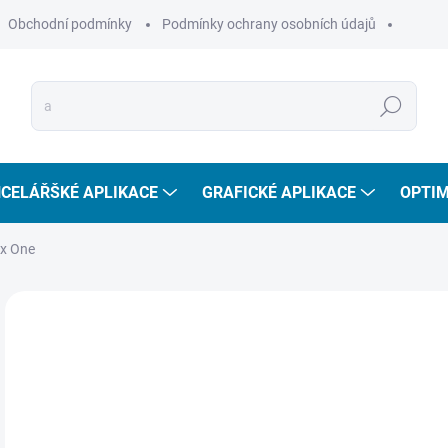
Obchodní podmínky
Podmínky ochrany osobních údajů
Hledat
CELÁŘŠKÉ APLIKACE
GRAFICKÉ APLIKACE
OPTIM
ox One
3
320
Měr
SKL
cena