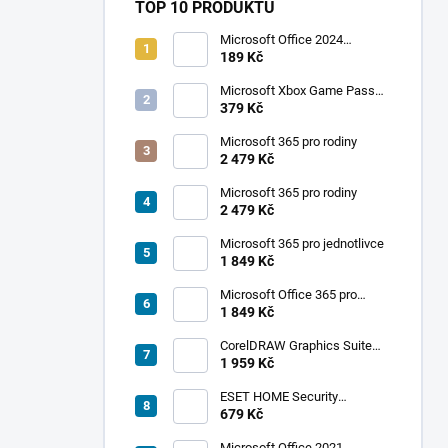
TOP 10 PRODUKTŮ
Microsoft Office 2024
Professional Plus
189 Kč
Microsoft Xbox Game Pass
Ultimate 1 měsíc
379 Kč
Microsoft 365 pro rodiny
2 479 Kč
Microsoft 365 pro rodiny
2 479 Kč
Microsoft 365 pro jednotlivce
1 849 Kč
Microsoft Office 365 pro
jednotlivce
1 849 Kč
CorelDRAW Graphics Suite
2019
1 959 Kč
ESET HOME Security
Premium - 1 zařízení, 1 rok
679 Kč
Microsoft Office 2021