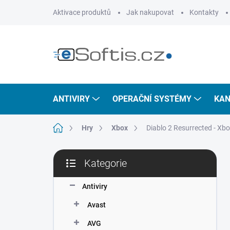
Přejít
Aktivace produktů
Jak nakupovat
Kontakty
na
obsah
ANTIVIRY
OPERAČNÍ SYSTÉMY
KAN
Domů
Hry
Xbox
Diablo 2 Resurrected - Xb
P
Kategorie
o
Přeskočit
s
kategorie
t
Antiviry
r
Avast
a
n
AVG