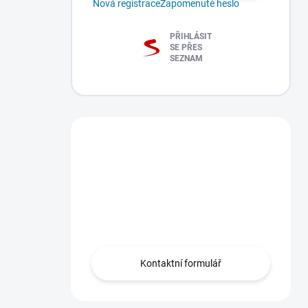
Nová registrace
Zapomenuté heslo
PŘIHLÁSIT
SE PŘES
SEZNAM
Máte dotaz?
Obraťte se na nás
zde, rádi Vám
pomůžeme.
Kontaktní formulář