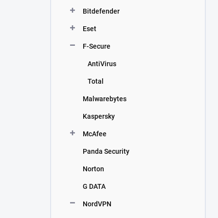
n
Bitdefender
í
p
Eset
a
n
F-Secure
e
AntiVirus
l
Total
Malwarebytes
Kaspersky
McAfee
Panda Security
Norton
G DATA
NordVPN