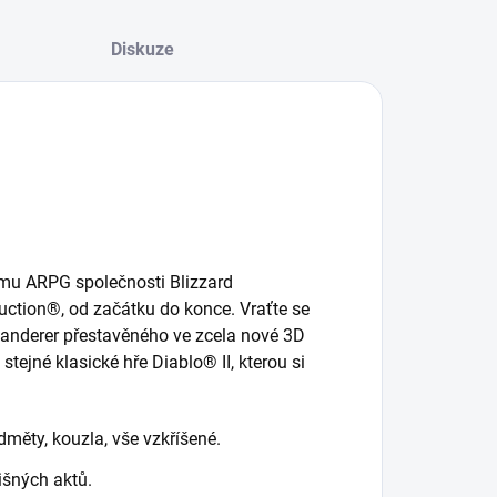
Diskuze
ému ARPG společnosti Blizzard
ruction®, od začátku do konce. Vraťte se
anderer přestavěného ve zcela nové 3D
tejné klasické hře Diablo® II, kterou si
měty, kouzla, vše vzkříšené.
išných aktů.