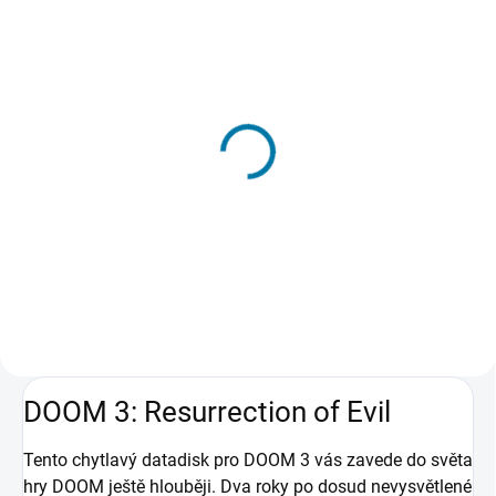
SKLADEM - DORUČENÍ DO 15 MINUT
(4 KS)
DOOM 3 - PC
135 Kč
Do košíku
DOOM 3: Resurrection of Evil
Tento chytlavý datadisk pro DOOM 3 vás zavede do světa
hry DOOM ještě hlouběji. Dva roky po dosud nevysvětlené