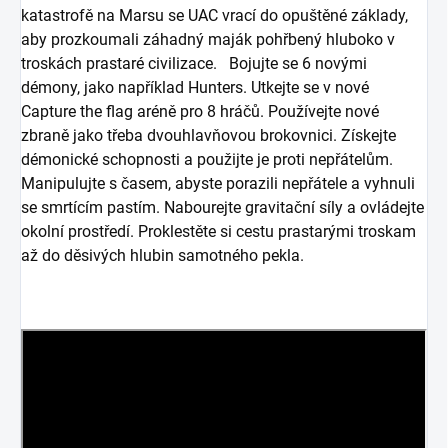
katastrofě na Marsu se UAC vrací do opuštěné základy,
aby prozkoumali záhadný maják pohřbený hluboko v
troskách prastaré civilizace. Bojujte se 6 novými
démony, jako například Hunters. Utkejte se v nové
Capture the flag aréně pro 8 hráčů. Používejte nové
zbraně jako třeba dvouhlavňovou brokovnici. Získejte
démonické schopnosti a použijte je proti nepřátelům.
Manipulujte s časem, abyste porazili nepřátele a vyhnuli
se smrtícím pastím. Nabourejte gravitační síly a ovládejte
okolní prostředí. Proklestěte si cestu prastarými troskam
až do děsivých hlubin samotného pekla.