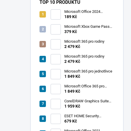
TOP 10 PRODUKTŮ
Microsoft Office 2024
Professional Plus
189 Kč
Microsoft Xbox Game Pass
Ultimate 1 měsíc
379 Kč
Microsoft 365 pro rodiny
2 479 Kč
Microsoft 365 pro rodiny
2 479 Kč
Microsoft 365 pro jednotlivce
1 849 Kč
Microsoft Office 365 pro
jednotlivce
1 849 Kč
CorelDRAW Graphics Suite
2019
1 959 Kč
ESET HOME Security
Premium - 1 zařízení, 1 rok
679 Kč
Microsoft Office 2021