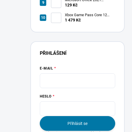
Professional Plus
129 Kč
Xbox Game Pass Core 12
měsíců
1 479 Kč
PŘIHLÁŠENÍ
E-MAIL
HESLO
Přihlásit se