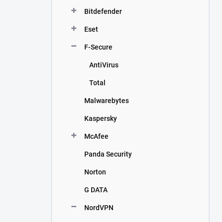
n
Bitdefender
í
p
Eset
a
n
F-Secure
e
AntiVirus
l
Total
Malwarebytes
Kaspersky
McAfee
Panda Security
Norton
G DATA
NordVPN