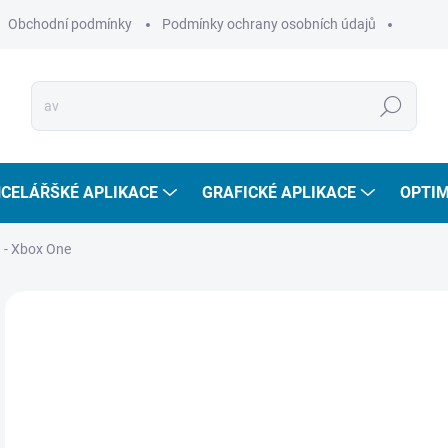
Obchodní podmínky
Podmínky ochrany osobních údajů
Hledat
CELÁŘŠKÉ APLIKACE
GRAFICKÉ APLIKACE
OPTIM
 - Xbox One
7
642
Měr
MO
cena