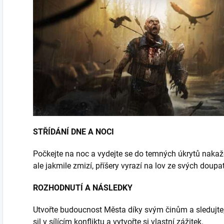
STŘÍDÁNÍ DNE A NOCI
Počkejte na noc a vydejte se do temných úkrytů nakaže
ale jakmile zmizí, příšery vyrazí na lov ze svých dou
ROZHODNUTÍ A NÁSLEDKY
Utvořte budoucnost Města díky svým činům a sledujte
sil v sílícím konfliktu a vytvořte si vlastní zážitek.