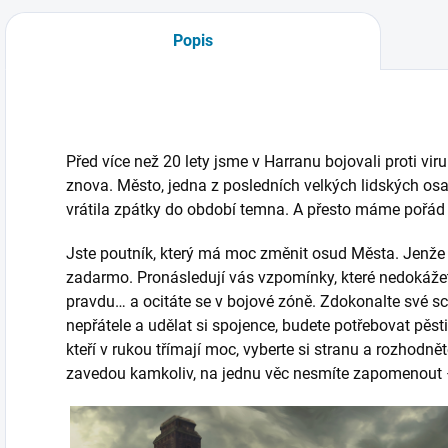
Popis
Před více než 20 lety jsme v Harranu bojovali proti vi
znova. Město, jedna z posledních velkých lidských osad
vrátila zpátky do období temna. A přesto máme pořád 
Jste poutník, který má moc změnit osud Města. Jenž
zadarmo. Pronásledují vás vzpomínky, které nedokážete 
pravdu… a ocitáte se v bojové zóně. Zdokonalte své sc
nepřátele a udělat si spojence, budete potřebovat pěsti
kteří v rukou třímají moc, vyberte si stranu a rozhodn
zavedou kamkoliv, na jednu věc nesmíte zapomenout 