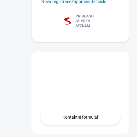
Nová registrace
Zapomenuté heslo
PŘIHLÁSIT
SE PŘES
SEZNAM
Máte dotaz?
Obraťte se na nás
zde, rádi Vám
pomůžeme.
Kontaktní formulář