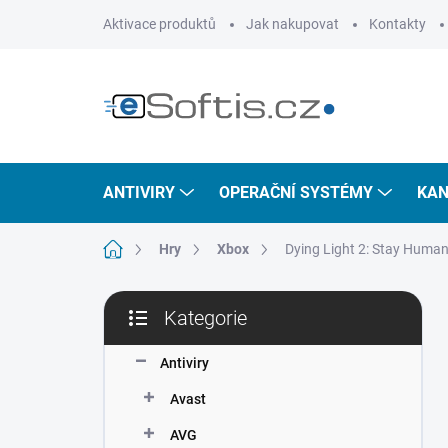
Přejít
Aktivace produktů
Jak nakupovat
Kontakty
na
obsah
ANTIVIRY
OPERAČNÍ SYSTÉMY
KAN
Domů
Hry
Xbox
Dying Light 2: Stay Human
P
Kategorie
o
Přeskočit
s
kategorie
t
Antiviry
r
Avast
a
n
AVG