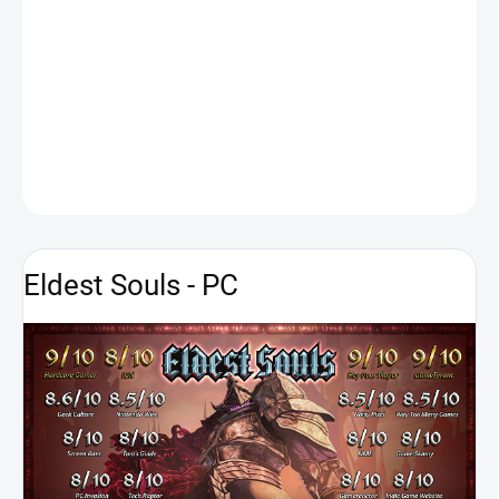
Rychlá a brutálně náročná hra Eldest Souls je jedinečný zážitek ve
stylu „boss-rush“. Staří bohové v posledním aktu pomsty uvrhli
celý svět do obrovské zkázy. Jedinou nadějí lidstva je osamělý
bojovník... a jeho meč z čistého obsidiánu.
DETAILNÍ INFORMACE
ZEPTAT SE
HLÍDAT
Eldest Souls - PC