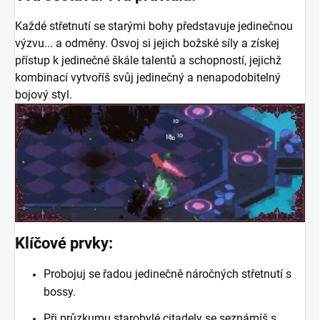
Každé střetnutí se starými bohy představuje jedinečnou
výzvu... a odměny. Osvoj si jejich božské síly a získej
přístup k jedinečné škále talentů a schopností, jejichž
kombinací vytvoříš svůj jedinečný a nenapodobitelný
bojový styl.
Klíčové prvky:
Probojuj se řadou jedinečně náročných střetnutí s
bossy.
Při průzkumu starobylé citadely se seznámíš s