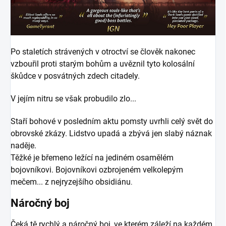
Po staletích strávených v otroctví se člověk nakonec
vzbouřil proti starým bohům a uvěznil tyto kolosální
škůdce v posvátných zdech citadely.
V jejím nitru se však probudilo zlo...
Staří bohové v posledním aktu pomsty uvrhli celý svět do
obrovské zkázy. Lidstvo upadá a zbývá jen slabý náznak
naděje.
Těžké je břemeno ležící na jediném osamělém
bojovníkovi. Bojovníkovi ozbrojeném velkolepým
mečem... z nejryzejšího obsidiánu
.
Náročný boj
Čeká tě rychlý a náročný boj, ve kterém záleží na každém