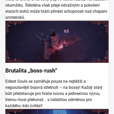
okamžiku. Štěstěna však přeje odvážným a pokoření
starých bohů může hráči přinést schopnosti nad chápání
smrtelníků.
Brutalita „boss-rush“
Eldest Souls se zaměřuje pouze na nejtěžší a
nejpoutavější bojová střetnutí – na bossy! Každý starý
bůh představuje pro hráče novou a jedinečnou výzvu,
kterou musí překonat... s náležitou odměnou pro
každého, kdo zvítězí!