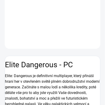
jste využili Vaše dovednosti, znalosti, bohatství a moc a přežili ve
futuristickém bezohledné galaxii. Ve věku galaktických velmocí a
mezihvězdných válek je příběh každého hráče ovlivněn
vlastnoručně vyvíjeným příběhem. Vlády padají, bitvy jsou
ztraceny a vyhrány, hranice lidstva je modelována Číny hráčů.
DETAILNÍ INFORMACE
ZEPTAT SE
HLÍDAT
Elite Dangerous - PC
Elite: Dangerous je definitivní multiplayer, který přináší
hraní her v otevřeném světě plném dobrodružství moderní
generace. Začínáte s malou lodí a několika kredity, poté
děláte vše pro to aby jste využili Vaše dovednosti,
znalosti, bohatství a moc a přežili ve futuristickém
bezohledné galaxii. Ve věku galaktických velmocí a