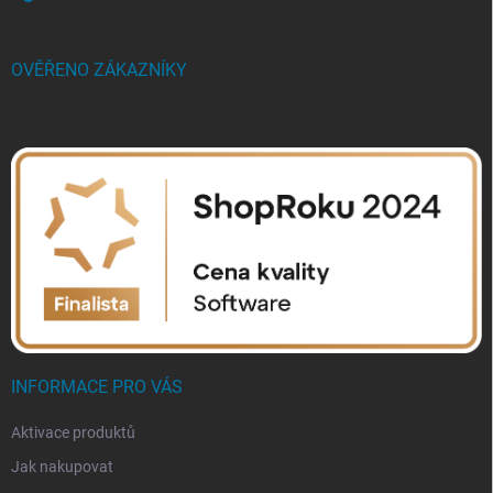
OVĚŘENO ZÁKAZNÍKY
INFORMACE PRO VÁS
Aktivace produktů
Jak nakupovat