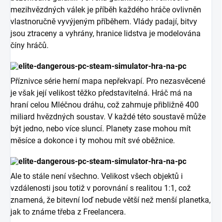
mezihvězdných válek je příběh každého hráče ovlivněn
vlastnoručně vyvýjeným příběhem. Vlády padají, bitvy
jsou ztraceny a vyhrány, hranice lidstva je modelována
číny hráčů.
Příznivce série herní mapa nepřekvapí. Pro nezasvěcené
je však její velikost těžko představitelná. Hráč má na
hraní celou Mléčnou dráhu, což zahrnuje přibližně 400
miliard hvězdných soustav. V každé této soustavě může
být jedno, nebo více sluncí. Planety zase mohou mít
měsíce a dokonce i ty mohou mít své oběžnice.
Ale to stále není všechno. Velikost všech objektů i
vzdálenosti jsou totiž v porovnání s realitou 1:1, což
znamená, že bitevní loď nebude větší než menší planetka,
jak to známe třeba z Freelancera.