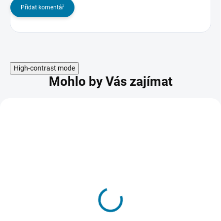
Přidat komentář
High-contrast mode
Mohlo by Vás zajímat
AKCE
Sniper Elite 5 - PC