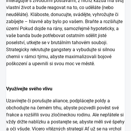
interagujte s živoucími postavami, z nichž každá má svůj
vlastní život a bude reagovat na to, co uděláte (nebo
neuděláte). Kláboste, donucujte, svádějte, vyhrožujte či
zabíjejte – hlavně aby bylo po vašem. Braňte a rozšiřujte
území Pokud dojde na rány, samozřejmě hypoteticky, a
vaše banda bude potřebovat ostatním sdělit jisté
poselství, utkejte se v brutálním tahovém souboji.
Strategicky rekrutujte gangstery a vybudujte si silnou
chemii v rámci týmu, abyste maximalizovali bojové
poškození a upevnili si svou moc ve městě.
Využívejte svého vlivu
Uzavírejte či porušujte aliance, podplácejte poldy a
obchodujte na černém trhu, abyste pozvedli pověst své
frakce a rozšířili svou zločineckou rodinu. Ale nepřátele si
vždy držte nablízku a postarejte se, abyste měli své špehy
a oči všude. Vícero vítězných strategií Ať už se na vrchol