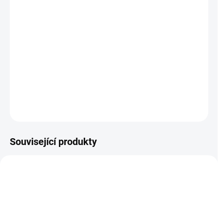
Interactive, která je zasazena do nelítostného prostředí
kriminálního podsvětí éry prohibice v Chicagu ve 20. letech 20.
století. Je jen na vás se vyšplhat za pomoci podvůdků, šarmu a
zastrašování na vrchol. Hra je inspirována žánrem noir a
zaměřená na jednotlivé postavy. Prosaďte se do pozadí
organizovaného zločinu v době jeho největší slávy ve hře Johna a
Brendy Romerových.
DETAILNÍ INFORMACE
ZEPTAT SE
HLÍDAT
Související produkty