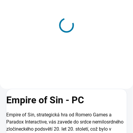
SKLADEM - DORUČENÍ DO 15 MINUT
(>5 KS)
Empire of Sin Expansion
Pass - PC
545 Kč
Do košíku
Empire of Sin - PC
Empire of Sin, strategická hra od Romero Games a
Paradox Interactive, vás zavede do srdce nemilosrdného
zločineckého podsvětí 20. let 20. století, což bylo v