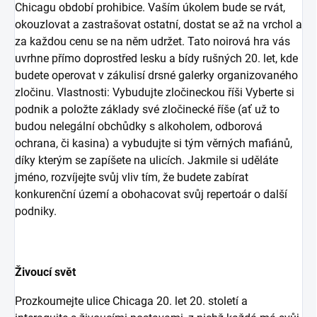
Chicagu období prohibice. Vaším úkolem bude se rvát,
okouzlovat a zastrašovat ostatní, dostat se až na vrchol a
za každou cenu se na něm udržet. Tato noirová hra vás
uvrhne přímo doprostřed lesku a bídy rušných 20. let, kde
budete operovat v zákulisí drsné galerky organizovaného
zločinu. Vlastnosti: Vybudujte zločineckou říši Vyberte si
podnik a položte základy své zločinecké říše (ať už to
budou nelegální obchůdky s alkoholem, odborová
ochrana, či kasina) a vybudujte si tým věrných mafiánů,
díky kterým se zapíšete na ulicích. Jakmile si uděláte
jméno, rozvíjejte svůj vliv tím, že budete zabírat
konkurenční území a obohacovat svůj repertoár o další
podniky.
Živoucí svět
Prozkoumejte ulice Chicaga 20. let 20. století a