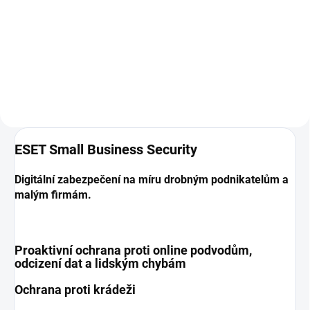
289 Kč
1 235 Kč
Do košíku
Do košíku
ESET Small Business Security
Digitální zabezpečení na míru
drobným podnikatelům a
malým firmám.
Proaktivní ochrana proti online podvodům,
odcizení dat a lidským chybám
Ochrana proti krádeži