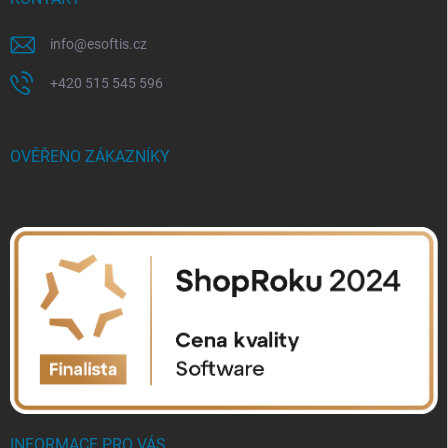
info
@
esoftis.cz
+420 515 545 596
OVĚŘENO ZÁKAZNÍKY
INFORMACE PRO VÁS