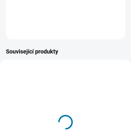
Uživatelsky přívětivá ochrana přizpůsobená malým firmám.
Chraňte svá data, zařízení, servery a mnoho dalšího.
DETAILNÍ INFORMACE
ZEPTAT SE
HLÍDAT
Související produkty
SKLADEM - DORUČENÍ DO 15 MINUT
SKLADEM - DORUČENÍ DO 15 MINUT
(>5 KS)
(>5 KS)
ESET Mobile Security 1
ESET Smart Security
lic. 1 rok
Premium 1 lic. 1 rok