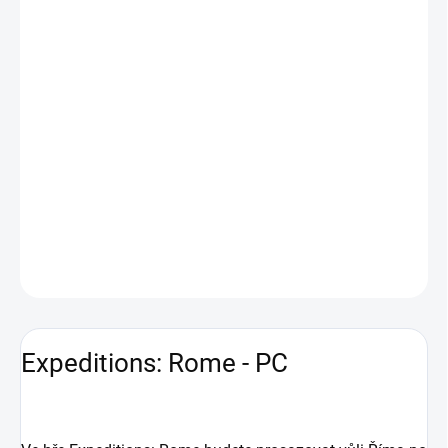
Ve hře Expeditions: Rome budete prosazovat vůli Říma po celém
světě – od zářivě modrého pobřeží Řecka až po hluboké lesy Galie.
Způsob, jakým to uděláte, je ale jen na vás. Budete vládnout
železnou pěstí, nebo výřečným jazykem? Přijmete politické dědictví
republiky, anebo si najdete vlastní cestu složitou politikou
římského Senátu? Každá volba je důležitá, protože rozhodujete o
osudu své legie, svých společníků i samotného Říma. Jak bude
podle vás vypadat budoucnost Říma? PŘEDOBJEDNÁVKA -
DORUČENÍ 20.1.2022
DETAILNÍ INFORMACE
ZEPTAT SE
HLÍDAT
Expeditions: Rome - PC