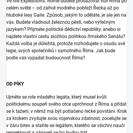
Ve hře Expeditions: Rome budete prosazovat vůli Říma po
celém světě – od zářivě modrého pobřeží Řecka až po
hluboké lesy Galie. Způsob, jakým to uděláte, je ale jen na
vás. Budete vládnout železnou pěstí, nebo výřečným
jazykem? Přijmete politické dědictví republiky, anebo si
najdete vlastní cestu složitou politikou římského Senátu?
Každá volba je důležitá, protože rozhodujete o osudu své
legie, svých společníků i samotného Říma. Jak bude
podle vás vypadat budoucnost Říma?
OD PÍKY
Ujměte se role mladého legáta, který musel kvůli
politickému soupeři svého otce uprchnout z Říma a přidat
se k tažení, v němž má být potlačeno řecké povstání. Krok
za krokem zvyšujte svou vojenskou zdatnost, zocelujte se
v žáru bitev a staňte se legátem, kterého se všichni naučí
respektovat a zároveň se ho budou bát.