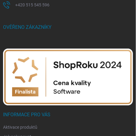
+420 515 545 596
OVĚŘENO ZÁKAZNÍKY
INFORMACE PRO VÁS
Aktivace produktů