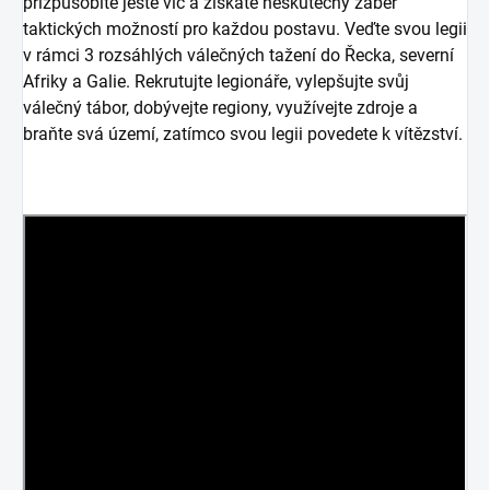
přizpůsobíte ještě víc a získáte neskutečný záběr
taktických možností pro každou postavu. Veďte svou legii
v rámci 3 rozsáhlých válečných tažení do Řecka, severní
Afriky a Galie. Rekrutujte legionáře, vylepšujte svůj
válečný tábor, dobývejte regiony, využívejte zdroje a
braňte svá území, zatímco svou legii povedete k vítězství.