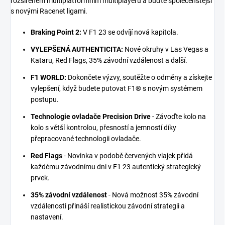
rozšířeném multiplatformním multiplayeru a buďte společenštější
s novými Racenet ligami.
Braking Point 2:
V F1 23 se odvíjí nová kapitola.
VYLEPŠENÁ AUTHENTICITA:
Nové okruhy v Las Vegas a
Kataru, Red Flags, 35% závodní vzdálenost a další.
F1 WORLD:
Dokončete výzvy, soutěžte o odměny a získejte
vylepšení, když budete putovat F1® s novým systémem
postupu.
Technologie ovladače Precision Drive
- Závoďte kolo na
kolo s větší kontrolou, přesností a jemností díky
přepracované technologii ovladače.
Red Flags
- Novinka v podobě červených vlajek přidá
každému závodnímu dni v F1 23 autentický strategický
prvek.
35% závodní vzdálenost
- Nová možnost 35% závodní
vzdálenosti přináší realistickou závodní strategii a
nastavení.