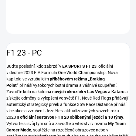
DETAILNÍ INFORMACE
ZEPTAT SE
HLÍDAT
F1 23 - PC
Buďte poslední, kdo zabrzdí v
EA SPORTS F1 23
, oficiální
videohře 2023 FIA Formula One World Championship. Nová
kapitola ve vzrušujícím
příběhovém režimu „Braking
Point“
přináší vysokorychlostní drama a vášnivé soupeření.
Závoďte kolo na kolo
na nových okruzích v Las Vegas a Kataru
a
získejte odměny a vylepšení ve světě F1. Nové Red Flags přidávají
autentický strategický prvek a funkce 35% Race Distance přináší
více akce a vzrušení. Jezděte v aktualizovaných vozech roku
2023
s oficiální sestavou F1 s 20 oblíbenými jezdci a 10 týmy
.
Vytvořte si svůj tým snů a závoďte o vítězství v režimu
My Team
Career Mode
, soutěžte na rozdělené obrazovce nebo v