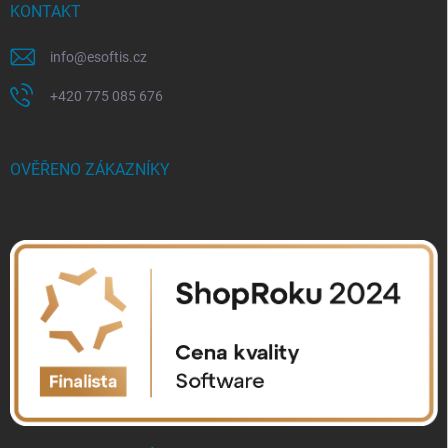
KONTAKT
info
@
esoftis.cz
+420 775 085 676
OVĚŘENO ZÁKAZNÍKY