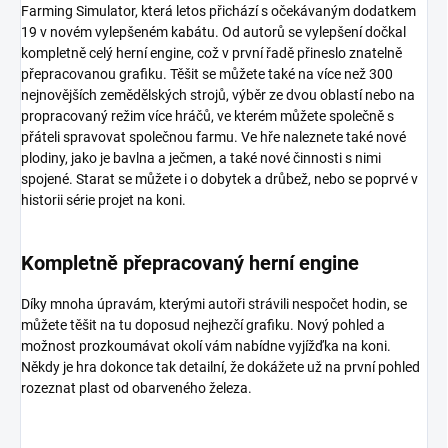
Farming Simulator, která letos přichází s očekávaným dodatkem
19 v novém vylepšeném kabátu. Od autorů se vylepšení dočkal
kompletně celý herní engine, což v první řadě přineslo znatelně
přepracovanou grafiku. Těšit se můžete také na více než 300
nejnovějších zemědělských strojů, výběr ze dvou oblastí nebo na
propracovaný režim více hráčů, ve kterém můžete společně s
přáteli spravovat společnou farmu. Ve hře naleznete také nové
plodiny, jako je bavlna a ječmen, a také nové činnosti s nimi
spojené. Starat se můžete i o dobytek a drůbež, nebo se poprvé v
historii série projet na koni.
Kompletně přepracovaný herní engine
Díky mnoha úpravám, kterými autoři strávili nespočet hodin, se
můžete těšit na tu doposud nejhezčí grafiku. Nový pohled a
možnost prozkoumávat okolí vám nabídne vyjížďka na koni.
Někdy je hra dokonce tak detailní, že dokážete už na první pohled
rozeznat plast od obarveného železa.