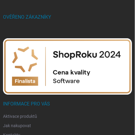
OVĚŘENO ZÁKAZNÍKY
INFORMACE PRO VÁS
Aktivace produktů
Jak nakupovat
Kontakty