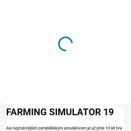
SKLADEM - DORUČENÍ DO 15 MINUT
Farming Simulator 19:
Platinum Expansion
323 Kč
Do košíku
FARMING SIMULATOR 19
Asi nejznámějším zemědělským simulátorem je už přes 10 let hra