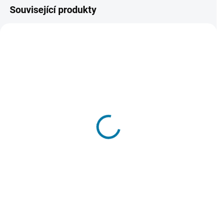
Související produkty
AKCE
MOMENTÁLNĚ NEDOSTUPNÉ
SKLADEM - DORUČENÍ DO 15 MINUT
(>5 KS)
Farming Simulator 19 -
Farming Simulator 17 -
Xbox One
PC
1 235 Kč
179 Kč
Detail
Do košíku