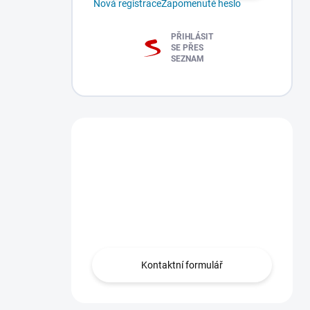
Nová registrace
Zapomenuté heslo
PŘIHLÁSIT
SE PŘES
SEZNAM
Máte dotaz?
Obraťte se na nás
zde, rádi Vám
pomůžeme.
Kontaktní formulář