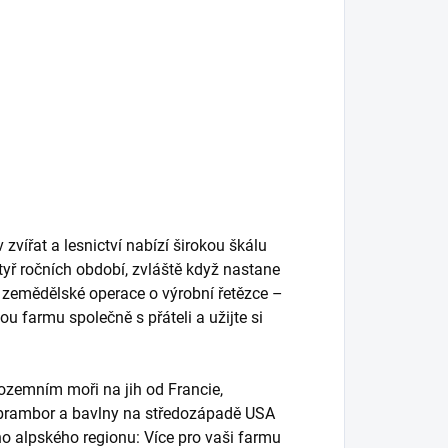
zvířat a lesnictví nabízí širokou škálu
yř ročních období, zvláště když nastane
vé zemědělské operace o výrobní řetězce –
 farmu společně s přáteli a užijte si
dozemním moři na jih od Francie,
 brambor a bavlny na středozápadě USA
ho alpského regionu: Více pro vaši farmu