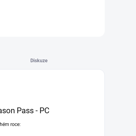
ILNÍ INFORMACE
ZEPTAT SE
HLÍDAT
Diskuze
ason Pass - PC
uhém roce: