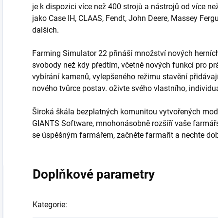
je k dispozici více než 400 strojů a nástrojů od více
jako Case IH, CLAAS, Fendt, John Deere, Massey Ferg
dalších.
Farming Simulator 22 přináší množství nových herních
svobody než kdy předtím, včetně nových funkcí pro pr
vybírání kamenů, vylepšeného režimu stavění přidávající
nového tvůrce postav. oživte svého vlastního, individu
Široká škála bezplatných komunitou vytvořených modif
GIANTS Software, mnohonásobně rozšíří vaše farmářs
se úspěšným farmářem, začněte farmařit a nechte dobr
Doplňkové parametry
Kategorie
: