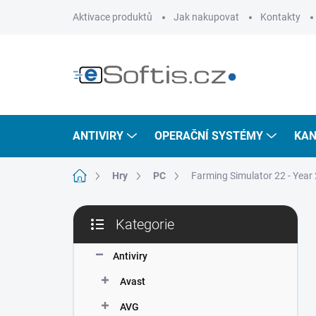
Přejít
Aktivace produktů
Jak nakupovat
Kontakty
na
obsah
ANTIVIRY
OPERAČNÍ SYSTÉMY
KAN
Domů
Hry
PC
Farming Simulator 22 - Year
P
Kategorie
o
Přeskočit
s
kategorie
t
Antiviry
r
Avast
a
n
AVG