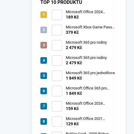
TOP 10 PRODUKTŮ
Microsoft Office 2024
Professional Plus
189 Kč
Microsoft Xbox Game Pass
Ultimate 1 měsíc
379 Kč
Microsoft 365 pro rodiny
2 479 Kč
Microsoft 365 pro rodiny
2 479 Kč
Microsoft 365 pro jednotlivce
1 849 Kč
Microsoft Office 365 pro
jednotlivce
1 849 Kč
Microsoft Office 2024
Standard
159 Kč
Microsoft Office 2021
Professional Plus
129 Kč
Roblox Card - 2000 Robux