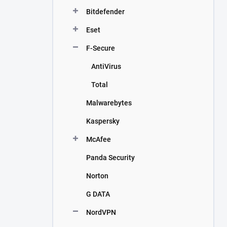
n
Bitdefender
í
p
Eset
a
n
F-Secure
e
AntiVirus
l
Total
Malwarebytes
Kaspersky
McAfee
Panda Security
Norton
G DATA
NordVPN