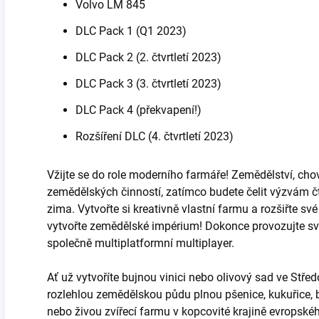
Volvo LM 845
DLC Pack 1 (Q1 2023)
DLC Pack 2 (2. čtvrtletí 2023)
DLC Pack 3 (3. čtvrtletí 2023)
DLC Pack 4 (překvapení!)
Rozšíření DLC (4. čtvrtletí 2023)
Vžijte se do role moderního farmáře! Zemědělství, chov 
zemědělských činností, zatímco budete čelit výzvám čt
zima. Vytvořte si kreativně vlastní farmu a rozšiřte s
vytvořte zemědělské impérium! Dokonce provozujte svou
společně multiplatformní multiplayer.
Ať už vytvoříte bujnou vinici nebo olivový sad ve Stře
rozlehlou zemědělskou půdu plnou pšenice, kukuřice,
nebo živou zvířecí farmu v kopcovité krajině evropské