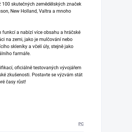
 než 100 skutečných zemědělských značek
uson, New Holland, Valtra a mnoho
 funkcí a nabízí více obsahu a hráčské
áci na zemi, jako je mulčování nebo
ho skleníky a včelí úly, stejně jako
álního farmáře.
ikací, oficiálně testovaných vývojářem
ké zkušenosti. Postavte se výzvám stát
é časy růst!
PC