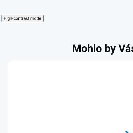
High-contrast mode
Mohlo by Vá
Just Dance 2021 -
Descenders -