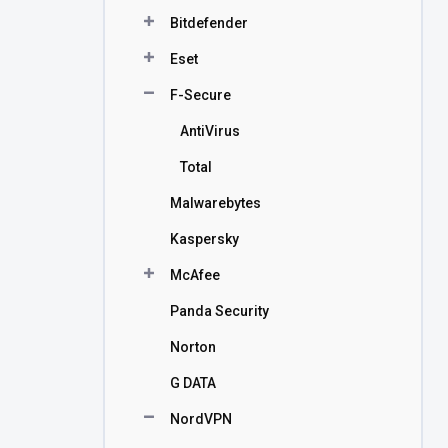
n
Bitdefender
í
p
Eset
a
n
F-Secure
e
AntiVirus
l
Total
Malwarebytes
Kaspersky
McAfee
Panda Security
Norton
G DATA
NordVPN