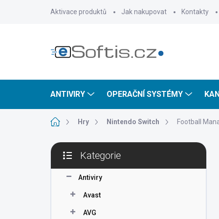
Přejít
Aktivace produktů
Jak nakupovat
Kontakty
na
obsah
ANTIVIRY
OPERAČNÍ SYSTÉMY
KAN
Domů
Hry
Nintendo Switch
Football Man
P
Kategorie
o
Přeskočit
s
kategorie
t
Antiviry
r
Avast
a
n
AVG