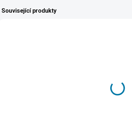
Související produkty
8363
SKLADEM -
DORUČENÍ DO 15
MINUT
(>5 KS)
NBA 2K23 -
Nintendo
Switch
415 Kč
Do košíku