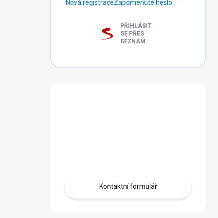
Nová registrace
Zapomenuté heslo
Nintendo Switch
Switch
PŘIHLÁSIT
288 Kč
465 Kč
SE PŘES
SEZNAM
SKLADEM - DORUČENÍ DO 15
MOMENTÁLNĚ NEDOSTUPNÉ
MINUT
Do košíku
Do košíku
Máte dotaz?
Obraťte se na nás
zde, rádi Vám
pomůžeme.
Kontaktní formulář