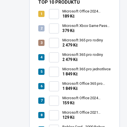
TOP 10 PRODUKTŮ
Microsoft Office 2024
Professional Plus
189 Kč
Microsoft Xbox Game Pass
Ultimate 1 měsíc
379 Kč
Microsoft 365 pro rodiny
2 479 Kč
Microsoft 365 pro rodiny
2 479 Kč
Microsoft 365 pro jednotlivce
1 849 Kč
Microsoft Office 365 pro
jednotlivce
1 849 Kč
Microsoft Office 2024
Standard
159 Kč
Microsoft Office 2021
Professional Plus
129 Kč
Roblox Card - 2000 Robux