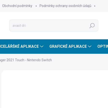
Obchodní podmínky
Podmínky ochrany osobních údajů
Hledat
CELÁŘŠKÉ APLIKACE
GRAFICKÉ APLIKACE
OPTI
ager 2021 Touch - Nintendo Switch
2
234
Měr
SKL
cena