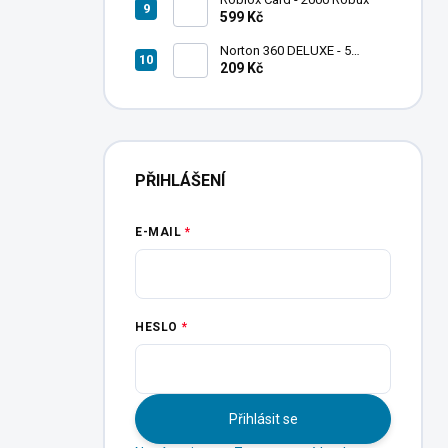
599 Kč
Norton 360 DELUXE - 5
zařízení
209 Kč
PŘIHLÁŠENÍ
E-MAIL
HESLO
Přihlásit se
Headsnatchers -
JUMANJI - Nintendo