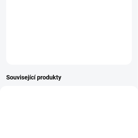
Zkus své štěstí v zatím nejzrádnějším rozšíření Horizonu, kde
budeš zdolávat extrémní terén, bouře s blesky a nebezpečné cesty
při hledání skrytého pokladu.
DETAILNÍ INFORMACE
ZEPTAT SE
HLÍDAT
Související produkty
AKCE