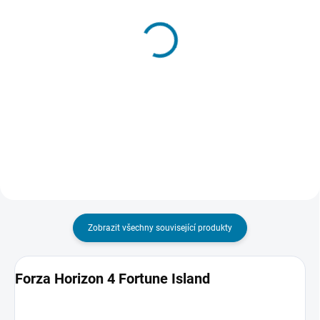
SKLADEM - DORUČENÍ DO 15 MINUT
SKLADEM - DORUČENÍ DO 15 MINUT
(>5 KS)
(>5 KS)
Forza Horizon 4 -
Forza Horizon 4 (Deluxe
PC/Xbox One
Edition) - PC/Xbox One
589 Kč
734 Kč
Do košíku
Do košíku
Zobrazit všechny související produkty
Forza Horizon 4 Fortune Island