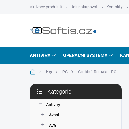
Přejít
Aktivace produktů
Jak nakupovat
Kontakty
na
obsah
ANTIVIRY
OPERAČNÍ SYSTÉMY
KAN
Domů
Hry
PC
Gothic 1 Remake - PC
P
Kategorie
o
Přeskočit
s
kategorie
t
Antiviry
r
Avast
a
n
AVG