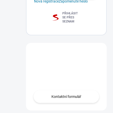
Nová registrace
Zapomenuté heslo
PŘIHLÁSIT
SE PŘES
SEZNAM
Máte dotaz?
Obraťte se na nás
zde, rádi Vám
pomůžeme.
Kontaktní formulář