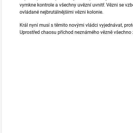
vymkne kontrole a všechny uvězní uvnitř. Vězni se vz
ovládané nejbrutálnějšími vězni kolonie.
Král nyní musí s těmito novými vládci vyjednávat, prot
Uprostřed chaosu příchod neznámého vězně všechno