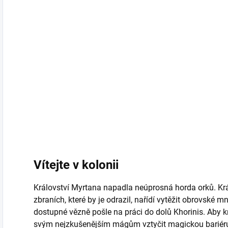
Vítejte v kolonii
Království Myrtana napadla neúprosná horda orků. Král 
zbraních, které by je odrazil, nařídí vytěžit obrovské
dostupné vězně pošle na práci do dolů Khorinis. Aby krá
svým nejzkušenějším mágům vztyčit magickou bariéru.