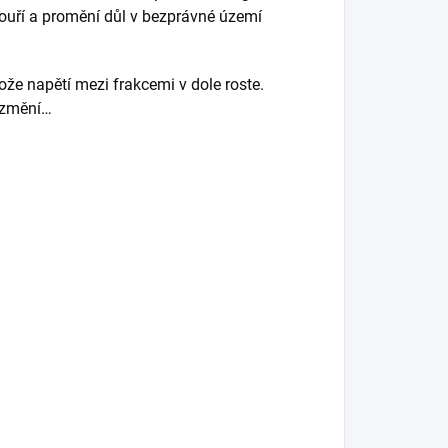
bouří a promění důl v bezprávné území
ože napětí mezi frakcemi v dole roste.
 změní…