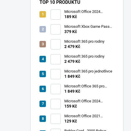
TOP 10 PRODUKTŮ
Microsoft Office 2024
Professional Plus
189 Kč
Microsoft Xbox Game Pass
Ultimate 1 měsíc
379 Kč
Microsoft 365 pro rodiny
2 479 Kč
Microsoft 365 pro rodiny
2 479 Kč
Microsoft 365 pro jednotlivce
1 849 Kč
Microsoft Office 365 pro
jednotlivce
1 849 Kč
Microsoft Office 2024
Standard
159 Kč
Microsoft Office 2021
Professional Plus
129 Kč
Roblox Card - 2000 Robux