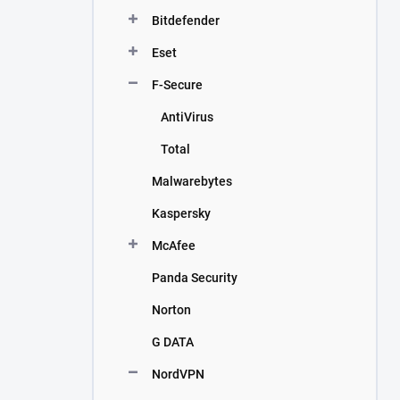
n
Bitdefender
í
p
Eset
a
n
F-Secure
e
AntiVirus
l
Total
Malwarebytes
Kaspersky
McAfee
Panda Security
Norton
G DATA
NordVPN