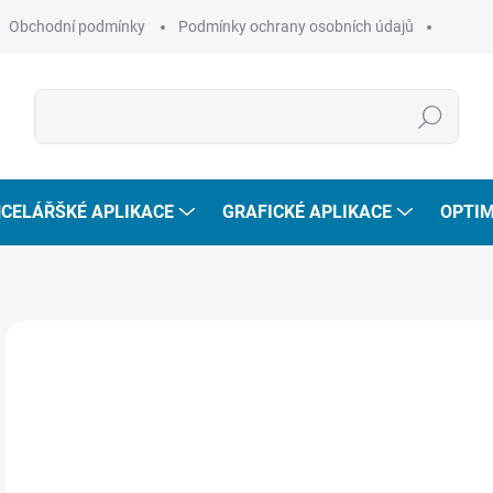
Obchodní podmínky
Podmínky ochrany osobních údajů
Hledat
CELÁŘŠKÉ APLIKACE
GRAFICKÉ APLIKACE
OPTIM
8
698
Měr
SKL
cena