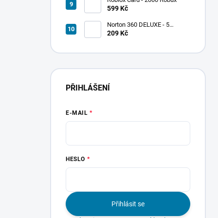
599 Kč
Norton 360 DELUXE - 5
zařízení
209 Kč
PŘIHLÁŠENÍ
E-MAIL
HESLO
Přihlásit se