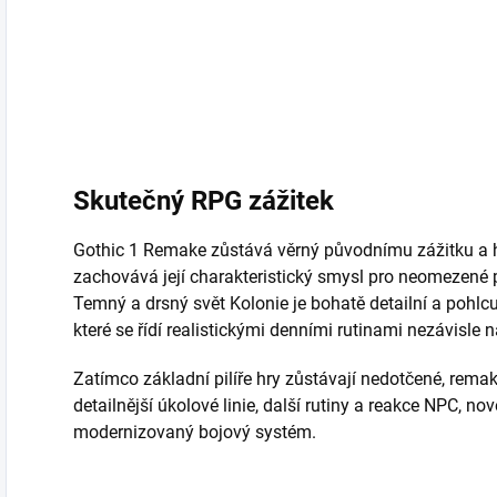
Skutečný RPG zážitek
Gothic 1 Remake zůstává věrný původnímu zážitku a hr
zachovává její charakteristický smysl pro neomezené
Temný a drsný svět Kolonie je bohatě detailní a pohlcu
které se řídí realistickými denními rutinami nezávisle n
Zatímco základní pilíře hry zůstávají nedotčené, remak
detailnější úkolové linie, další rutiny a reakce NPC, n
modernizovaný bojový systém.