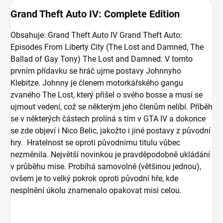
Grand Theft Auto IV: Complete Edition
Obsahuje: Grand Theft Auto IV Grand Theft Auto:
Episodes From Liberty City (The Lost and Damned, The
Ballad of Gay Tony) The Lost and Damned: V tomto
prvním přídavku se hráč ujme postavy Johnnyho
Klebitze. Johnny je členem motorkářského gangu
zvaného The Lost, který přišel o svého bosse a musí se
ujmout vedení, což se některým jeho členům nelíbí. Příběh
se v některých částech prolíná s tím v GTA IV a dokonce
se zde objeví i Nico Belic, jakožto i jiné postavy z původní
hry. Hratelnost se oproti původnímu titulu vůbec
nezměnila. Největší novinkou je pravděpodobně ukládání
v průběhu mise. Probíhá samovolně (většinou jednou),
ovšem je to velký pokrok oproti původní hře, kde
nesplnění úkolu znamenalo opakovat misi celou.