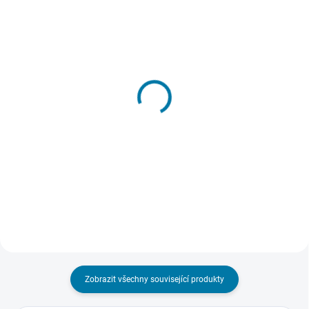
SKLADEM - DORUČENÍ DO 15 MINUT
SKLADEM - DORUČENÍ DO 15 MINUT
(>5 KS)
(>5 KS)
Grand Theft Auto V
GTA V: Criminal
(Premium Online Edition)
Enterprise Starter Pack -
- PC
PC
385 Kč
324 Kč
Do košíku
Do košíku
Zobrazit všechny související produkty