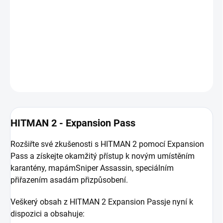
získejte okamžitý přístup k novým umístěním karantény, mapám
Sniper Assassin, speciálním přiřazením asadám
přizpůsobení.
Jedná se o dodatek a je nutné vlastnit základní
hru HITMAN 2 v platformě Steam!
DETAILNÍ INFORMACE
ZEPTAT SE
HLÍDAT
HITMAN 2 - Expansion Pass
Rozšiřte své zkušenosti s HITMAN 2 pomocí Expansion
Pass a získejte okamžitý přístup k novým umístěním
karantény, mapámSniper Assassin, speciálním
přiřazením asadám přizpůsobení.
Veškerý obsah z HITMAN 2 Expansion Passje nyní k
dispozici a obsahuje: