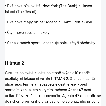
• Dvě nová pískoviště: New York (The Bank) a Haven
Island (The Resort)
• Dvě nové mapy Sniper Assassin: Hantu Port a Sibiř
• Čtyři nové speciální úkoly
• Sada zimních sportů, obsahuje oblek ačtyři předměty.
Hitman 2
Cestujte po světě a jděte po stopě svých cílů napříč
exotickými lokacemi ve hře HITMAN 2. Sluncem zalité
ulice nebo temné a nebezpečné deštné lesy - před
smrticím zabijákem s krycím jménem Agent 47 není
úniku. Převezměte roli obávaného Agenta 47 a ponořte se
do nekompromisního a vzrušujícího špionážního příběhu