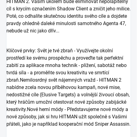
HITMAN 2. Vaším úkolem bude eliminovat nepolapitelný
cíl s krycím označením Shadow Client a zničit jeho milice.
Poté, co odhalíte skutečnou identitu svého cíle a dojdete
pravdy ohledně daleké minulosti samotného Agenta 47,
nebude už nic jako dřív...
Klíčové prvky: Svět je tvé zbraň - Využívejte okolní
prostředí ke svému prospěchu a proveďte tak perfektní
zabití za aplikace mnoha technik - plížení, sabotáž nebo
tvrdá síla - a proměňte svou kreativitu ve smrtící
zbraň.Nemilosrdný svět nájemných vražd - HITMAN 2
nabídne zcela novou příběhovou kampaň, nové mise,
nedostižné cíle (Elusive Targets) a volnější živoucí obsah,
který hráčům umožní otestovat nové způsoby zabijácké
kreativity.Nové herní módy - Představujeme nové módy a
nové způsoby, jak si hru HITMAN užít společně s Vašimi
přáteli, jako je například kooperační mód Sniper Assassin.