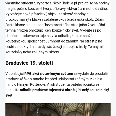
vlastního studenta, vyberte si školní kolej a připravte se na hodiny
magie, péče o kouzelné tvory, přípravy lektvarů a mnoho dalšího.
Vytvářejte nová přátelství, objevujte skryté chodby a
prozkoumávejte blízké i vzdálené okolí bradavické školy. Zdání
často klame a na pozadí bezstarostného studijního života číhá
temná hrozba ohrožující celý kouzelnický svět. Vydejte se po
stopách pradávného tajemství a odhalte, kdo se snaží
kouzelnickou společnost uvrhnout do záhuby. Na strastiplné
cestě za odkrytím pravdy vás čekají souboje s trolly, Temnými
kouzelníky nebo záludnými skřety.
Bradavice 19. století
V pohlcující
RPG akci s otevřeným světem
se vydáte do proslulé
bradavické školy mnoho let před událostmi známými z knih a
filmů o Harrym Potterovi. V roli studenta pátého ročníku se
pokusíte
odhalit
pradávné
tajemství ohrožující celý kouzelnický
svět
.