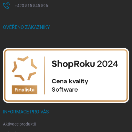
+420 515 545 596
OVĚŘENO ZÁKAZNÍKY
INFORMACE PRO VÁS
Aktivace produktů