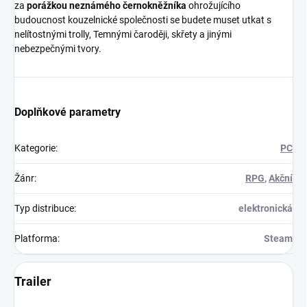
za
porážkou neznámého černokněžníka
ohrožujícího
budoucnost kouzelnické společnosti se budete muset utkat s
nelítostnými trolly, Temnými čaroději, skřety a jinými
nebezpečnými tvory.
Doplňkové parametry
Kategorie
:
PC
Žánr
:
RPG
,
Akční
Typ distribuce
:
elektronická
Platforma
:
Steam
Trailer