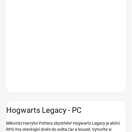
kouzelnickou hůlku a vydejte se do magického světa Harryho
Pottera, předtím, než do něj byl tento bezesporu nadaný hoch
vůbec zrozen. Ve hře Hogwarts Legacy z dílen vývojářů ze studií
Portkey Games a Avalanche Software přichází akční RPG z
otevřeného světa, jenž si zamilovali miliony čtenářů i fanoušků z
knižní předlohy vycházejících filmů. Vaším úkolem pak nebude nic
menšího, než prozkoumat povědomé i dosud neviděné lokace,
poznat zde žijící fantastické tvory, docházet na hodiny čar a
kouzel a vylepšovat si své dovednosti, abyste se stali takovým
kouzelníkem či čarodějkou, jakými jste vždy chtěli být.
DETAILNÍ INFORMACE
ZEPTAT SE
HLÍDAT
Hogwarts Legacy - PC
Milovníci Harryho Pottera zbystřete! Hogwarts Legacy je akční
RPG hra otevírající dveře do světa čar a kouzel. Vytvořte si