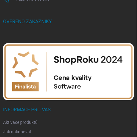
OVĚŘENO ZÁKAZNÍKY
INFORMACE PRO VÁS
Aktivace produktů
Jak nakupovat