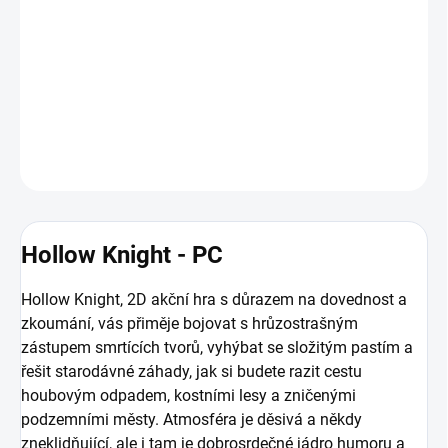
Hollow Knight je první hra od týmu Cherry, nezávislého herního
týmu složeného ze 3 lidí se sídlem v jižní Austrálii. Hollow Knight je
náročná, krásná akční adventura odehrávající se v obrovském,
vzájemně propojeném podzemním království Hallownest.
DETAILNÍ INFORMACE
ZEPTAT SE
HLÍDAT
Hollow Knight - PC
Hollow Knight, 2D akční hra s důrazem na dovednost a
zkoumání, vás přiměje bojovat s hrůzostrašným
zástupem smrtících tvorů, vyhýbat se složitým pastím a
řešit starodávné záhady, jak si budete razit cestu
houbovým odpadem, kostními lesy a zničenými
podzemními městy. Atmosféra je děsivá a někdy
zneklidňující, ale i tam je dobrosrdečné jádro humoru a