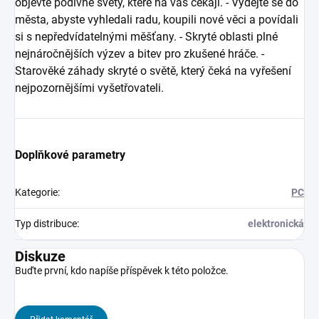
objevte podivné světy, které na vás čekají. - Vydejte se do
města, abyste vyhledali radu, koupili nové věci a povídali
si s nepředvídatelnými měšťany. - Skryté oblasti plné
nejnáročnějších výzev a bitev pro zkušené hráče. -
Starověké záhady skryté o světě, který čeká na vyřešení
nejpozornějšími vyšetřovateli.
Doplňkové parametry
Kategorie
:
PC
Typ distribuce
:
elektronická
Diskuze
Buďte první, kdo napíše příspěvek k této položce.