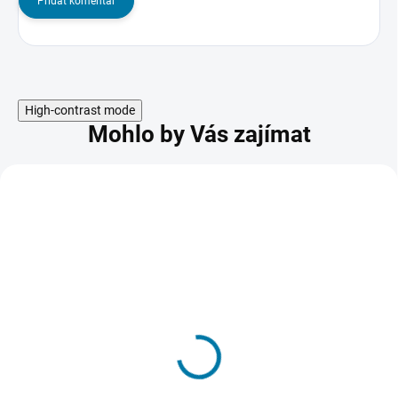
Přidat komentář
High-contrast mode
Mohlo by Vás zajímat
Hollow Knight Silksong -
PC