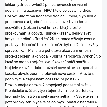
lehkomyslnosti, zvláště při rozhovorech se všemi
podivnými a úžasnými NPC, které po cestě najdete.
Hollow Knight má nádherné tradiční umění, plynulou a
pohotovou akci, náročnou, ale spravedlivou hru a
neuvěřitelný, bizarní svět hmyzu, který prosí o
prozkoumání a dobytí. Funkce - Krásný, děsivý svět
hmyzu a hrdinů. - Tradiční 2D animace oživuje tvory a
postavy. - Náročná hra, která může být obtížná, ale vždy
spravedlivá. - Plynulá a pohotová akce vám umožní
protékat bojem jako voda. - Sbírka náročných „výkonů“, o
které se mohou nejvíce kvalifikovaní hráči snažit. -
Najděte ve svém dobrodružství nové silné schopnosti a
kouzla, abyste zesílili a otevřeli nové cesty. - Mluvte s
podivným a zajímavým obsazením postav. -
Prozkoumejte obrovský propojený podzemní svět. -
Prohledejte svět skrytých tajemství - mocné artefakty,
hromady bohatství a překvapivá setkání. - Vydejte se na
potápěčský sen! Vydejte se do myslí přátel a nepřátel a