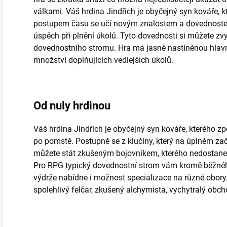
válkami. Váš hrdina Jindřich je obyčejný syn kováře, kt
postupem času se učí novým znalostem a dovednoste
úspěch při plnění úkolů. Tyto dovednosti si můžete z
dovednostního stromu. Hra má jasně nastíněnou hlavní 
množství doplňujících vedlejších úkolů.
Od nuly hrdinou
Váš hrdina Jindřich je obyčejný syn kováře, kterého 
po pomstě. Postupně se z klučiny, který na úplném za
můžete stát zkušeným bojovníkem, kterého nedostane 
Pro RPG typický dovednostní strom vám kromě běžného
výdrže nabídne i možnost specializace na různé obory
spolehlivý felčar, zkušený alchymista, vychytralý obc