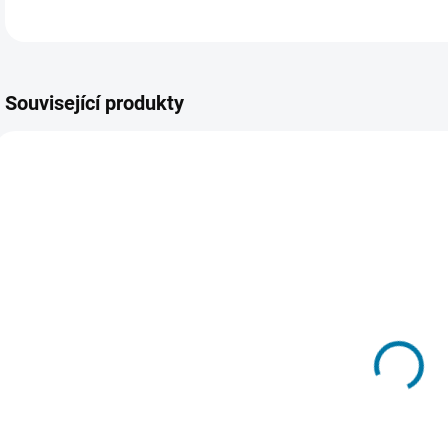
Související produkty
664
877
SKLADEM -
MOMENTÁLNĚ
DORUČENÍ DO 15
NEDOSTUPNÉ
MINUT
Kingdom
(>5 KS)
Come:
Kingdom
Deliverance -
Come:
Xbox One
Deliverance -
D
225 Kč
PC
279 Kč