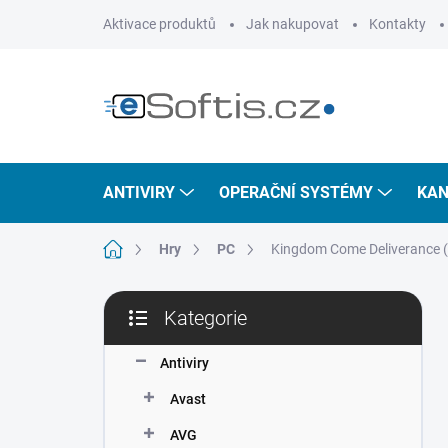
Přejít
Aktivace produktů
Jak nakupovat
Kontakty
na
obsah
ANTIVIRY
OPERAČNÍ SYSTÉMY
KAN
Domů
Hry
PC
Kingdom Come Deliverance (R
P
Kategorie
o
Přeskočit
s
kategorie
t
Antiviry
r
Avast
a
n
AVG