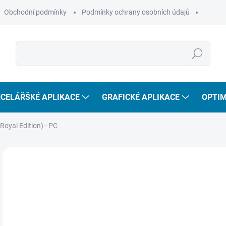
Obchodní podmínky
Podmínky ochrany osobních údajů
Hledat
CELÁŘŠKÉ APLIKACE
GRAFICKÉ APLIKACE
OPTIM
oyal Edition) - PC
2
219
Měr
SKL
cena