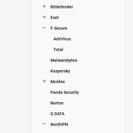
n
Bitdefender
í
p
Eset
a
n
F-Secure
e
AntiVirus
l
Total
Malwarebytes
Kaspersky
McAfee
Panda Security
Norton
G DATA
NordVPN