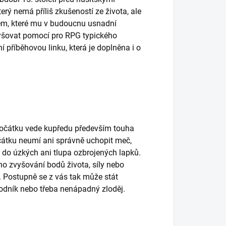
erý nemá příliš zkušeností ze života, ale
m, které mu v budoucnu usnadní
vyšovat pomocí pro RPG typického
příběhovou linku, která je doplněna i o
zpočátku vede kupředu především touha
čátku neumí ani správně uchopit meč,
do úzkých ani tlupa ozbrojených lapků.
 zvyšování bodů života, síly nebo
. Postupně se z vás tak může stát
hodník nebo třeba nenápadný zloděj.