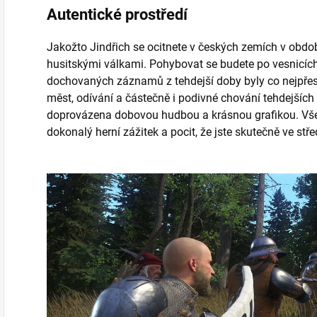
Autentické prostředí
Jakožto Jindřich se ocitnete v českých zemích v období
husitskými válkami. Pohybovat se budete po vesnicích
dochovaných záznamů z tehdejší doby byly co nejpřes
měst, odívání a částečně i podivné chování tehdejších
doprovázena dobovou hudbou a krásnou grafikou. Všec
dokonalý herní zážitek a pocit, že jste skutečně ve s