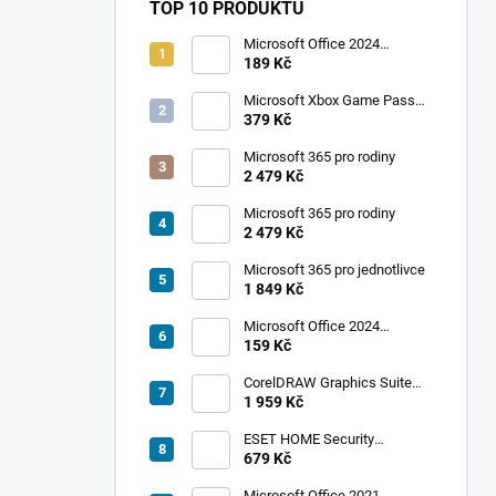
TOP 10 PRODUKTŮ
Microsoft Office 2024
Professional Plus
189 Kč
Microsoft Xbox Game Pass
Ultimate 1 měsíc
379 Kč
Microsoft 365 pro rodiny
2 479 Kč
Microsoft 365 pro rodiny
2 479 Kč
Microsoft 365 pro jednotlivce
1 849 Kč
Microsoft Office 2024
Standard
159 Kč
CorelDRAW Graphics Suite
2019
1 959 Kč
ESET HOME Security
Premium - 1 zařízení, 1 rok
679 Kč
Microsoft Office 2021