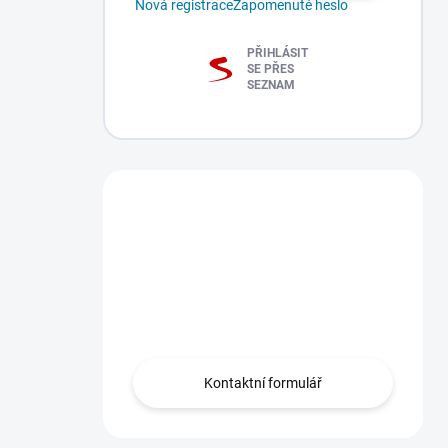
Nová registrace
Zapomenuté heslo
PŘIHLÁSIT
SE PŘES
SEZNAM
Máte dotaz?
Obraťte se na nás
zde, rádi Vám
pomůžeme.
Kontaktní formulář