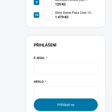
Professional Plus
129 Kč
Xbox Game Pass Core 12
měsíců
1 479 Kč
PŘIHLÁŠENÍ
E-MAIL
HESLO
Přihlásit se