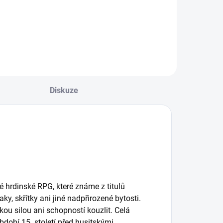
Ashes
Do košíku
Diskuze
é hrdinské RPG, které známe z titulů
y, skřítky ani jiné nadpřirozené bytosti.
kou silou ani schopností kouzlit. Celá
bdobí 15. století před husitskými