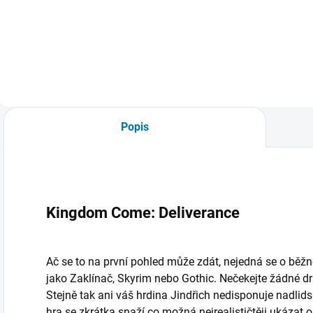
Do košíku
Do košíku
Popis
Kingdom Come: Deliverance
Ač se to na první pohled může zdát, nejedná se o běžn
jako Zaklínač, Skyrim nebo Gothic. Nečekejte žádné drak
Stejně tak ani váš hrdina Jindřich nedisponuje nadlids
hra se zkrátka snaží co možná nejrealističtěji ukázat o