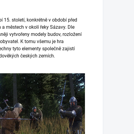
 15. století, konkrétně v období před
 a městech v okolí řeky Sázavy. Dle
něji vytvořeny modely budov, rozložení
 obyvatel. K tomu všemu je hra
hny tyto elementy společně zajistí
tředověkých českých zemích.