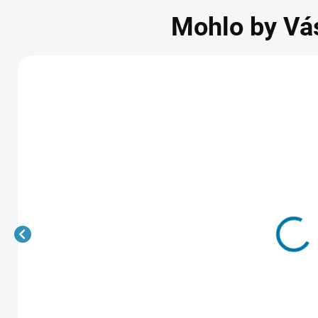
Mohlo by Vá
Lost Castle 2
Memory Lost -
SKLADEM
-
384 Kč
225 Kč
DORUČENÍ
D
DO 15