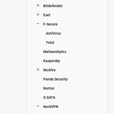
n
Bitdefender
í
p
Eset
a
n
F-Secure
e
AntiVirus
l
Total
Malwarebytes
Kaspersky
McAfee
Panda Security
Norton
G DATA
NordVPN