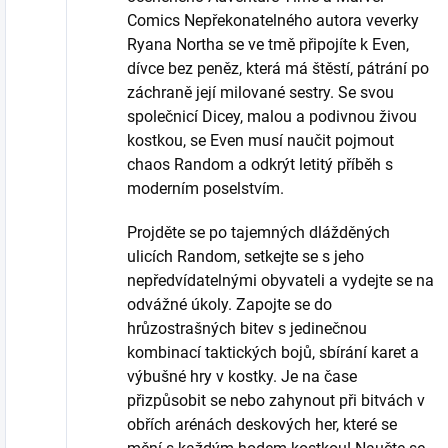
Comics Nepřekonatelného autora veverky
Ryana Northa se ve tmě připojíte k Even,
dívce bez peněz, která má štěstí, pátrání po
záchraně její milované sestry. Se svou
společnicí Dicey, malou a podivnou živou
kostkou, se Even musí naučit pojmout
chaos Random a odkrýt letitý příběh s
moderním poselstvím.
Projděte se po tajemných dlážděných
ulicích Random, setkejte se s jeho
nepředvídatelnými obyvateli a vydejte se na
odvážné úkoly. Zapojte se do
hrůzostrašných bitev s jedinečnou
kombinací taktických bojů, sbírání karet a
výbušné hry v kostky. Je na čase
přizpůsobit se nebo zahynout při bitvách v
obřích arénách deskových her, které se