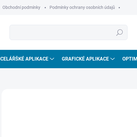
Obchodní podmínky
Podmínky ochrany osobních údajů
Hledat
CELÁŘŠKÉ APLIKACE
GRAFICKÉ APLIKACE
OPTIM
2
177
Měr
SKL
cena