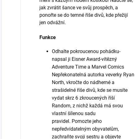
mění s každým hodem kostkou! Naučte se,
jak zvrátit šance ve svůj prospěch, a
ponořte se do temné říše divů, kde přežijí
jen odvážní.
Funkce
Odhalte pokroucenou pohádku-
napsal ji Eisner Award-vítězný
Adventure Time a Marvel Comics
Nepřekonatelná autorka veverky Ryan
North, vkročte do nádherné a
strašidelné říše divů, kde se musíte
vydat skrz 6 zkroucených říší
Random, z nichž každá má svou
vlastní šílenou sadu
pravidel. Pomozte jeho
nepředvídatelným obyvatelům,
zachraňte svoji sestru a objevte