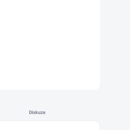
−
+
Přidat do košíku
tronická licence (ESD)
Steam - Aktivace
 in Random, akční adventura inspirované gotickou
dkou, kde je osud každého občana určen hodem kostkou.
ILNÍ INFORMACE
ZEPTAT SE
HLÍDAT
Diskuze