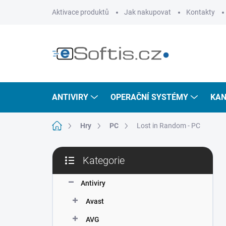
Přejít
Aktivace produktů
Jak nakupovat
Kontakty
na
obsah
ANTIVIRY
OPERAČNÍ SYSTÉMY
KAN
Domů
Hry
PC
Lost in Random - PC
P
Kategorie
o
Přeskočit
s
kategorie
t
Antiviry
r
Avast
a
n
AVG