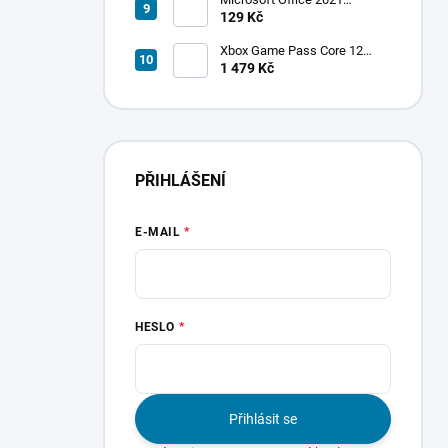
Professional Plus
129 Kč
Xbox Game Pass Core 12
měsíců
1 479 Kč
PŘIHLÁŠENÍ
E-MAIL
HESLO
Přihlásit se