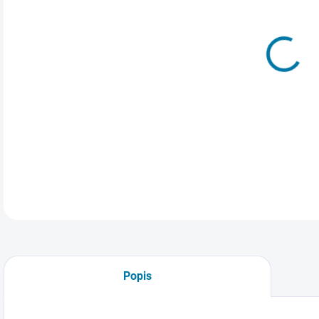
Elek
Lost
pohá
DETA
Popis