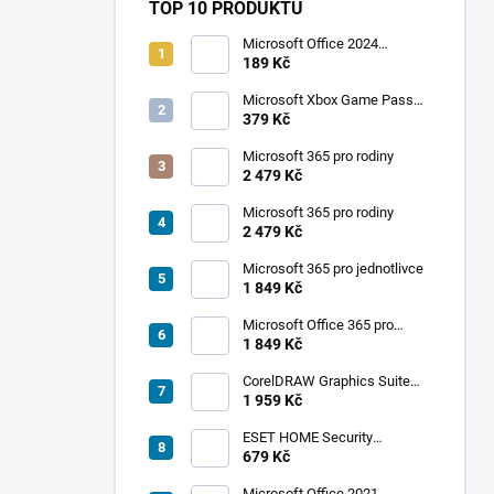
TOP 10 PRODUKTŮ
Microsoft Office 2024
Professional Plus
189 Kč
Microsoft Xbox Game Pass
Ultimate 1 měsíc
379 Kč
Microsoft 365 pro rodiny
2 479 Kč
Microsoft 365 pro rodiny
2 479 Kč
Microsoft 365 pro jednotlivce
1 849 Kč
Microsoft Office 365 pro
jednotlivce
1 849 Kč
CorelDRAW Graphics Suite
2019
1 959 Kč
ESET HOME Security
Premium - 1 zařízení, 1 rok
679 Kč
Microsoft Office 2021