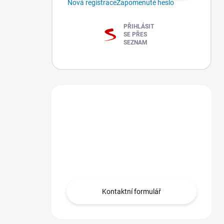
Nová registrace
Zapomenuté heslo
PŘIHLÁSIT
SE PŘES
SEZNAM
Máte dotaz?
Obraťte se na nás
zde, rádi Vám
Grand Theft Auto V -
Disney Pixar Cars -
pomůžeme.
PC
PC
SKLADEM
SKLADEM
Kontaktní formulář
-
-
368 Kč
295 Kč
DORUČENÍ
DORUČENÍ
DO 15
DO 15