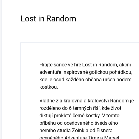
Lost in Random
Hrajte šance ve hře Lost in Random, akční
adventuře inspirované gotickou pohádkou,
kde je osud každého občana určen hodem
kostkou.
Vládne zlá královna a království Random je
rozděleno do 6 temných říší, kde život
diktují prokleté černé kostky. V tomto
příběhu od oceňovaného švédského
herního studia Zoink a od Eisnera
oceněného Adventure Time a Marvel