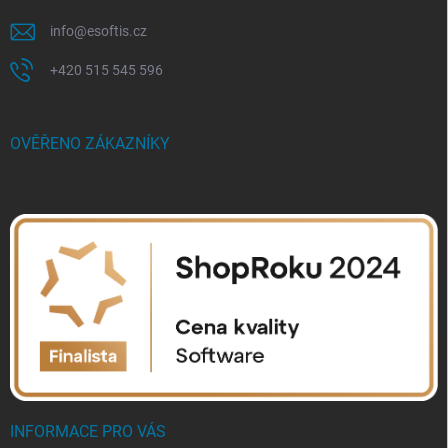
info
@
esoftis.cz
+420 515 545 596
OVĚŘENO ZÁKAZNÍKY
INFORMACE PRO VÁS