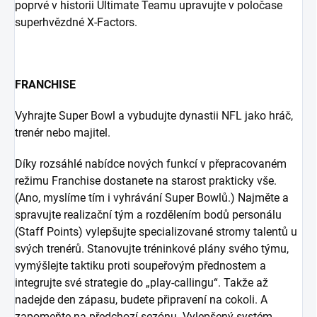
poprvé v historii Ultimate Teamu upravujte v poločase
superhvězdné X-Factors.
FRANCHISE
Vyhrajte Super Bowl a vybudujte dynastii NFL jako hráč,
trenér nebo majitel.
Díky rozsáhlé nabídce nových funkcí v přepracovaném
režimu Franchise dostanete na starost prakticky vše.
(Ano, myslíme tím i vyhrávání Super Bowlů.) Najměte a
spravujte realizační tým a rozdělením bodů personálu
(Staff Points) vylepšujte specializované stromy talentů u
svých trenérů. Stanovujte tréninkové plány svého týmu,
vymýšlejte taktiku proti soupeřovým přednostem a
integrujte své strategie do „play-callingu“. Takže až
nadejde den zápasu, budete připravení na cokoli. A
zapomeňte na předchozí sezónu. Vylepšený systém