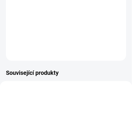
režimu Franchise patří správa realizačního týmu, vylepšený
systém scénářů a týdenní strategie. Sdílejte postup postavy a
hráčskou třídu mezi módy Face of The Franchise a The Yard díky
sjednocenému vývoji. A vůbec poprvé v historii Ultimate Teamu
upravujte v poločase superhvězdné X-Factors.
DETAILNÍ INFORMACE
ZEPTAT SE
HLÍDAT
Související produkty