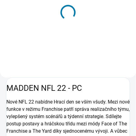
SKLADEM - DORUČENÍ DO 15 MINUT
SKLADEM - DORUČENÍ DO 15 MINUT
(>5 KS)
(>5 KS)
MADDEN NFL 21 - PC
MADDEN NFL 21 - XBOX
ONE
2 384 Kč
592 Kč
Do košíku
Do košíku
MADDEN NFL 22 - PC
Nové NFL 22 nabídne Hrací den se vším všudy. Mezi nové
funkce v režimu Franchise patří správa realizačního týmu,
vylepšený systém scénářů a týdenní strategie. Sdílejte
postup postavy a hráčskou třídu mezi módy Face of The
Franchise a The Yard díky sjednocenému vývoji. A vůbec