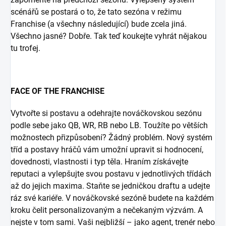
scénářů se postará o to, že tato sezóna v režimu
Franchise (a všechny následující) bude zcela jiná.
Všechno jasné? Dobře. Tak teď koukejte vyhrát nějakou
tu trofej.
FACE OF THE FRANCHISE
Vytvořte si postavu a odehrajte nováčkovskou sezónu
podle sebe jako QB, WR, RB nebo LB. Toužíte po větších
možnostech přizpůsobení? Žádný problém. Nový systém
tříd a postavy hráčů vám umožní upravit si hodnocení,
dovednosti, vlastnosti i typ těla. Hraním získávejte
reputaci a vylepšujte svou postavu v jednotlivých třídách
až do jejich maxima. Staňte se jedničkou draftu a udejte
ráz své kariéře. V nováčkovské sezóně budete na každém
kroku čelit personalizovaným a nečekaným výzvám. A
nejste v tom sami. Vaši nejbližší – jako agent, trenér nebo