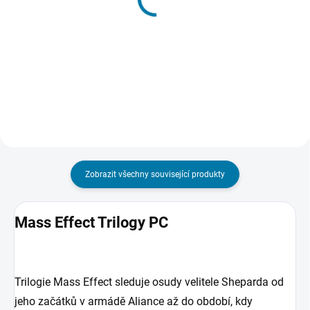
Mass Effect Legendary
Mass Effect (Legendary
Edition - PC
Edition) - Xbox One
847 Kč
356 Kč
Do košíku
Do košíku
Zobrazit všechny související produkty
Mass Effect Trilogy PC
Trilogie Mass Effect sleduje osudy velitele Sheparda od
jeho začátků v armádě Aliance až do období, kdy