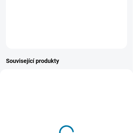
mohutnou invazi do celé galaxie a nechává za sebou jen zkázu a
neštěstí. Útočníkům se podaří dobýt i Zemi a život v galaxii je na
pokraji vyhlazení.
DETAILNÍ INFORMACE
ZEPTAT SE
HLÍDAT
Související produkty
SKLADEM - DORUČENÍ DO 15 MINUT
SKLADEM - DORUČENÍ DO 15 MINUT
(>5 KS)
(>5 KS)