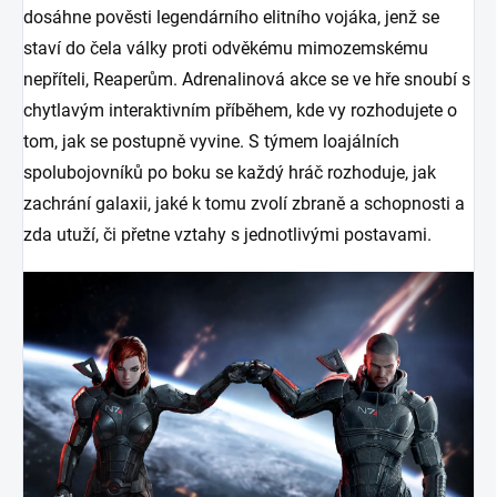
dosáhne pověsti legendárního elitního vojáka, jenž se
staví do čela války proti odvěkému mimozemskému
nepříteli, Reaperům. Adrenalinová akce se ve hře snoubí s
chytlavým interaktivním příběhem, kde vy rozhodujete o
tom, jak se postupně vyvine. S týmem loajálních
spolubojovníků po boku se každý hráč rozhoduje, jak
zachrání galaxii, jaké k tomu zvolí zbraně a schopnosti a
zda utuží, či přetne vztahy s jednotlivými postavami.