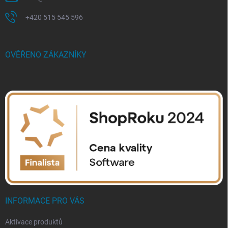
+420 515 545 596
OVĚŘENO ZÁKAZNÍKY
INFORMACE PRO VÁS
Aktivace produktů