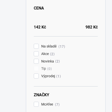
CENA
142
Kč
982
Kč
Na skladě
17
Akce
2
Novinka
2
Tip
0
Výprodej
1
ZNAČKY
McAfee
7