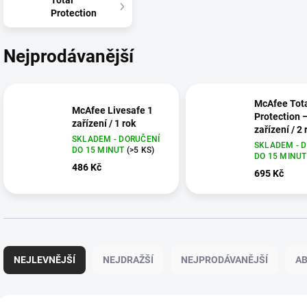
Total
Protection
Nejprodávanější
McAfee Tot
McAfee Livesafe 1
Protection 
zařízení / 1 rok
zařízení / 2 
SKLADEM - DORUČENÍ
SKLADEM - 
DO 15 MINUT
(>5 KS)
DO 15 MINU
486 Kč
695 Kč
Ř
a
NEJLEVNĚJŠÍ
NEJDRAŽŠÍ
NEJPRODÁVANĚJŠÍ
A
z
e
n
V