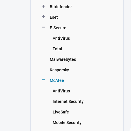
n
Bitdefender
í
p
Eset
a
n
F-Secure
e
AntiVirus
l
Total
Malwarebytes
Kaspersky
McAfee
AntiVirus
Internet Security
LiveSafe
Mobile Security