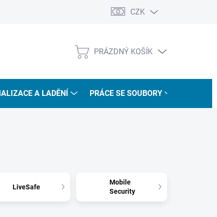
CZK
PRÁZDNÝ KOŠÍK
NÁKUPNÍ
KOŠÍK
ALIZACE A LADĚNÍ
PRÁCE SE SOUBORY
VÝUKOVÝ
Mobile
LiveSafe
Security