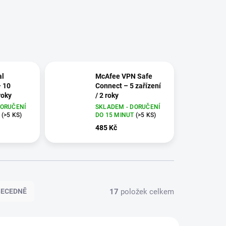
al
McAfee VPN Safe
– 10
Connect – 5 zařízení
roky
/ 2 roky
DORUČENÍ
SKLADEM - DORUČENÍ
T
(>5 KS)
DO 15 MINUT
(>5 KS)
485 Kč
17
položek celkem
BECEDNĚ