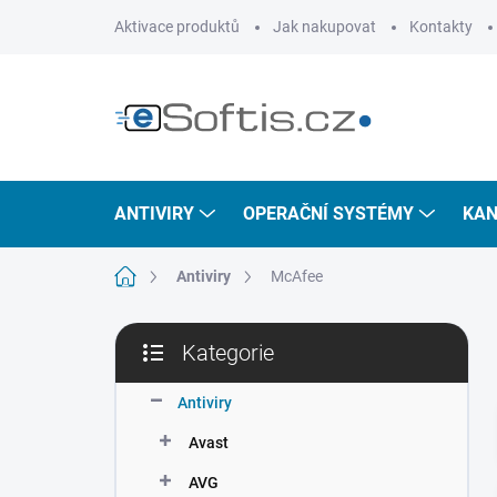
Přejít
Aktivace produktů
Jak nakupovat
Kontakty
na
obsah
ANTIVIRY
OPERAČNÍ SYSTÉMY
KAN
Domů
Antiviry
McAfee
P
Kategorie
o
Přeskočit
s
kategorie
t
Antiviry
r
Avast
a
n
AVG