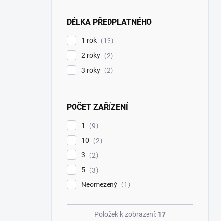
DÉLKA PŘEDPLATNÉHO
1 rok
13
2 roky
2
3 roky
2
POČET ZAŘÍZENÍ
1
9
10
2
3
2
5
3
Neomezený
1
Položek k zobrazení:
17