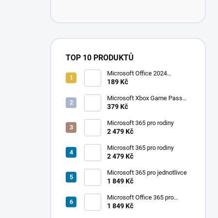
TOP 10 PRODUKTŮ
Microsoft Office 2024
Professional Plus
189 Kč
Microsoft Xbox Game Pass
Ultimate 1 měsíc
379 Kč
Microsoft 365 pro rodiny
2 479 Kč
Microsoft 365 pro rodiny
2 479 Kč
Microsoft 365 pro jednotlivce
1 849 Kč
Microsoft Office 365 pro
jednotlivce
1 849 Kč