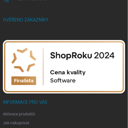
OVĚŘENO ZÁKAZNÍKY
INFORMACE PRO VÁS
Aktivace produktů
Jak nakupovat