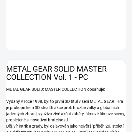
První 3D titul ze série METAL GEAR, který přináší novou úroveň
stealth akce s živými záběry, filmovými filmovými scénami a
inovativní hratelností.
DETAILNÍ INFORMACE
ZEPTAT SE
HLÍDAT
METAL GEAR SOLID MASTER
COLLECTION Vol. 1 - PC
METAL GEAR SOLID: MASTER COLLECTION obsahuje:
Vydaný v roce 1998, byl to první 3D titul v sérii METAL GEAR. Hra
je průkopníkem 3D stealth akce proti hrozbě války a globálních
jaderných zbraní, využívá živé akční záběry, filmové filmové scény,
propletené s inovativní hratelností.
Děj, vír intrik a zrady, byl oslavován jako největší příběh 20. století