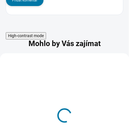
Přidat komentář
High-contrast mode
Mohlo by Vás zajímat
METAL GEAR SOLID
Master Collection
Version